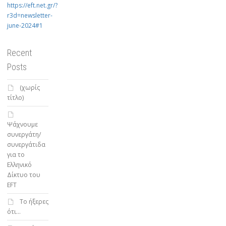
https://eft.net.gr/?
r3d=newsletter-
june-2024#1
Recent
Posts
(χωρίς
τίτλο)
Ψάχνουμε
συνεργάτη/
συνεργάτιδα
για το
Ελληνικό
Δίκτυο του
EFT
To ήξερες
ότι…