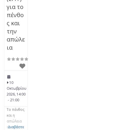
για το
πένθο
ς και
την
απώλε
ια
10
Οκτωβρίου
2026, 14:00
-
21:00
Το πένθος
και η
απώλεια
είναι στον
Διαβάστε