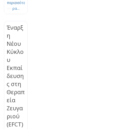
πυρήνα
περισσότε
της
ρα...
Θεωρίας
του
Δεσμού.
Έναρξ
Το πένθος
η
είναι μια
Νέου
φυσική,
οργανική
Κύκλο
διεργασία
υ
εξέλιξης
και
Εκπαί
προσαρμο
δευση
γής, η
ς στη
οποία
μπορεί να
Θεραπ
μπλοκαρισ
εία
τεί. Τα
βιώματα
Ζευγα
της
ριού
απώλειας
(EFCT)
μπορούν