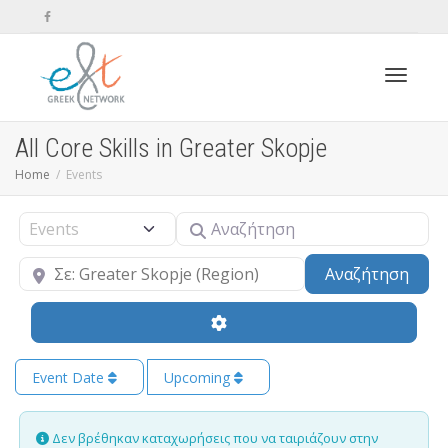
Toggle n
All Core Skills in Greater Skopje
Home
Events
Αναζήτηση
Select search type
Κοντά
Sear
Αναζήτηση
Event Date
Upcoming
Δεν βρέθηκαν καταχωρήσεις που να ταιριάζουν στην