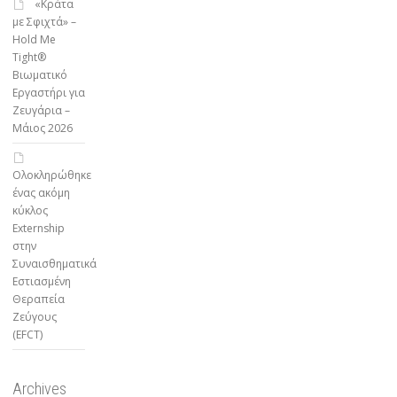
«Κράτα
με Σφιχτά» –
Hold Me
Tight®
Βιωματικό
Εργαστήρι για
Ζευγάρια –
Μάιος 2026
Ολοκληρώθηκε
ένας ακόμη
κύκλος
Externship
στην
Συναισθηματικά
Εστιασμένη
Θεραπεία
Ζεύγους
(EFCT)
Archives