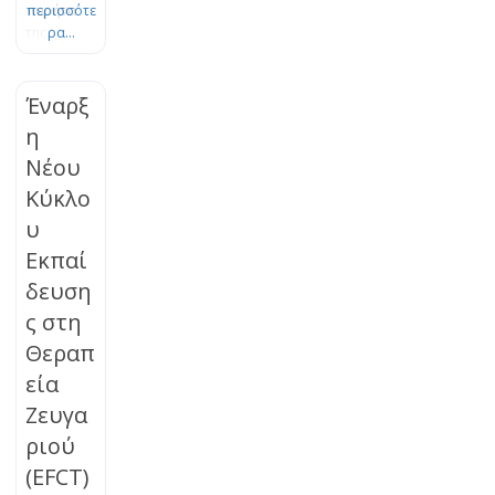
πυρήνα
περισσότε
της
ρα...
Θεωρίας
του
Δεσμού.
Έναρξ
Το πένθος
η
είναι μια
Νέου
φυσική,
οργανική
Κύκλο
διεργασία
υ
εξέλιξης
και
Εκπαί
προσαρμο
δευση
γής, η
ς στη
οποία
μπορεί να
Θεραπ
μπλοκαρισ
εία
τεί. Τα
βιώματα
Ζευγα
της
ριού
απώλειας
(EFCT)
μπορούν