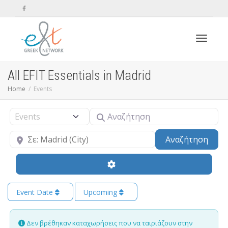
Toggle n
All EFIT Essentials in Madrid
Home
Events
Αναζήτηση
Select search type
Κοντά
Sear
Αναζήτηση
Event Date
Upcoming
Δεν βρέθηκαν καταχωρήσεις που να ταιριάζουν στην