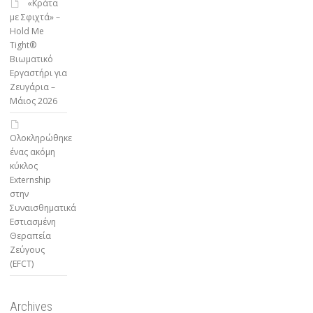
«Κράτα
με Σφιχτά» –
Hold Me
Tight®
Βιωματικό
Εργαστήρι για
Ζευγάρια –
Μάιος 2026
Ολοκληρώθηκε
ένας ακόμη
κύκλος
Externship
στην
Συναισθηματικά
Εστιασμένη
Θεραπεία
Ζεύγους
(EFCT)
Archives