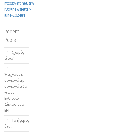
https://eft.net.gr/?
r3d=newsletter-
june-2024#1
Recent
Posts
(χωρίς
τίτλο)
Ψάχνουμε
συνεργάτη/
συνεργάτιδα
για το
Ελληνικό
Δίκτυο του
EFT
To ήξερες
ότι…