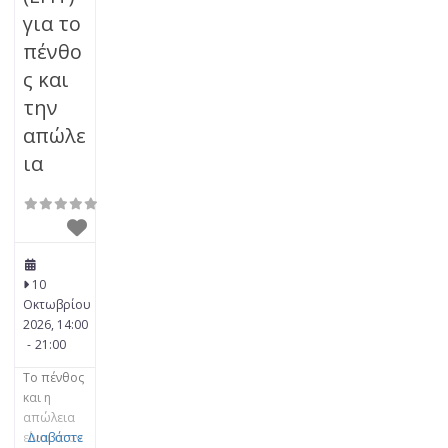
για το
πένθο
ς και
την
απώλε
ια
10
Οκτωβρίου
2026, 14:00
-
21:00
Το πένθος
και η
απώλεια
είναι στον
Διαβάστε