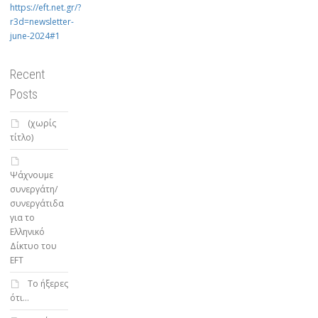
https://eft.net.gr/?
r3d=newsletter-
june-2024#1
Recent
Posts
(χωρίς
τίτλο)
Ψάχνουμε
συνεργάτη/
συνεργάτιδα
για το
Ελληνικό
Δίκτυο του
EFT
To ήξερες
ότι…