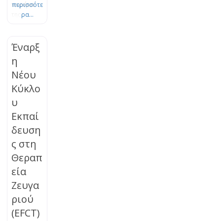
πυρήνα
περισσότε
της
ρα...
Θεωρίας
του
Δεσμού.
Έναρξ
Το πένθος
η
είναι μια
Νέου
φυσική,
οργανική
Κύκλο
διεργασία
υ
εξέλιξης
και
Εκπαί
προσαρμο
δευση
γής, η
ς στη
οποία
μπορεί να
Θεραπ
μπλοκαρισ
εία
τεί. Τα
βιώματα
Ζευγα
της
ριού
απώλειας
(EFCT)
μπορούν