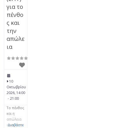
για το
πένθο
ς και
την
απώλε
ια
10
Οκτωβρίου
2026, 14:00
-
21:00
Το πένθος
και η
απώλεια
είναι στον
Διαβάστε