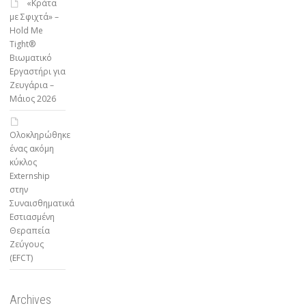
«Κράτα
με Σφιχτά» –
Hold Me
Tight®
Βιωματικό
Εργαστήρι για
Ζευγάρια –
Μάιος 2026
Ολοκληρώθηκε
ένας ακόμη
κύκλος
Externship
στην
Συναισθηματικά
Εστιασμένη
Θεραπεία
Ζεύγους
(EFCT)
Archives