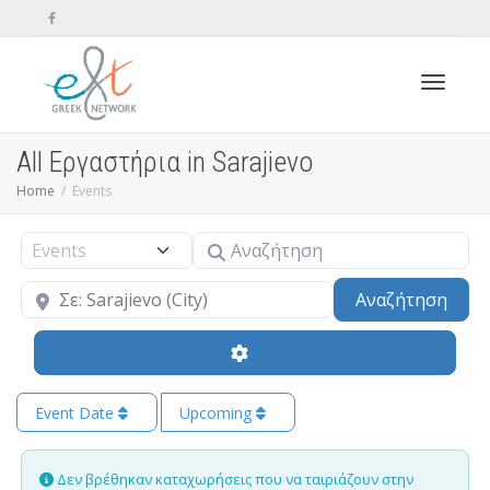
Toggle n
All Εργαστήρια in Sarajievo
Home
Events
Αναζήτηση
Select search type
Κοντά
Sear
Αναζήτηση
Event Date
Upcoming
Δεν βρέθηκαν καταχωρήσεις που να ταιριάζουν στην