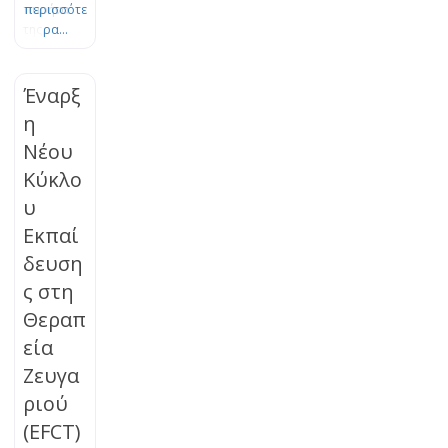
πυρήνα
περισσότε
της
ρα...
Θεωρίας
του
Δεσμού.
Έναρξ
Το πένθος
η
είναι μια
Νέου
φυσική,
οργανική
Κύκλο
διεργασία
υ
εξέλιξης
και
Εκπαί
προσαρμο
δευση
γής, η
ς στη
οποία
μπορεί να
Θεραπ
μπλοκαρισ
εία
τεί. Τα
βιώματα
Ζευγα
της
ριού
απώλειας
(EFCT)
μπορούν