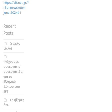
https://eft.net.gr/?
r3d=newsletter-
june-2024#1
Recent
Posts
(χωρίς
τίτλο)
Ψάχνουμε
συνεργάτη/
συνεργάτιδα
για το
Ελληνικό
Δίκτυο του
EFT
To ήξερες
ότι…