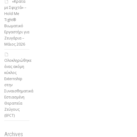
«Κράτα
με Σφιχτά» –
Hold Me
Tight®
Βιωματικό
Εργαστήρι για
Ζευγάρια –
Μάιος 2026
Ολοκληρώθηκε
ένας ακόμη
κύκλος
Externship
στην
Συναισθηματικά
Εστιασμένη
Θεραπεία
Ζεύγους
(EFCT)
Archives