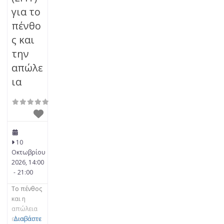
για το
πένθο
ς και
την
απώλε
ια
10
Οκτωβρίου
2026, 14:00
-
21:00
Το πένθος
και η
απώλεια
είναι στον
Διαβάστε