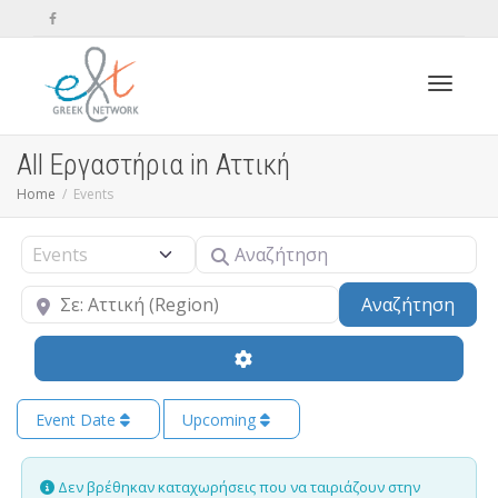
Toggle n
All Εργαστήρια in Αττική
Home
Events
Αναζήτηση
Select search type
Κοντά
Sear
Αναζήτηση
Event Date
Upcoming
Δεν βρέθηκαν καταχωρήσεις που να ταιριάζουν στην