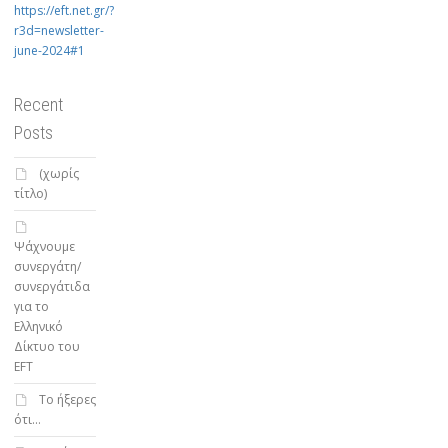
https://eft.net.gr/?
r3d=newsletter-
june-2024#1
Recent
Posts
(χωρίς
τίτλο)
Ψάχνουμε
συνεργάτη/
συνεργάτιδα
για το
Ελληνικό
Δίκτυο του
EFT
To ήξερες
ότι…