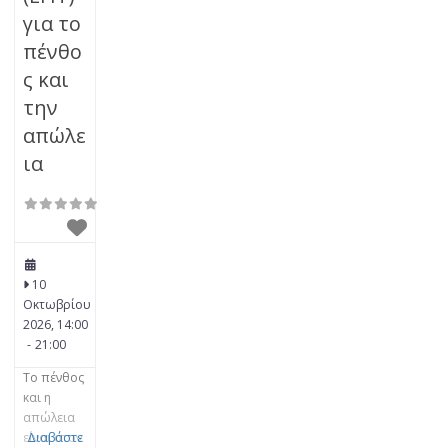
για το
πένθο
ς και
την
απώλε
ια
10
Οκτωβρίου
2026, 14:00
-
21:00
Το πένθος
και η
απώλεια
είναι στον
Διαβάστε