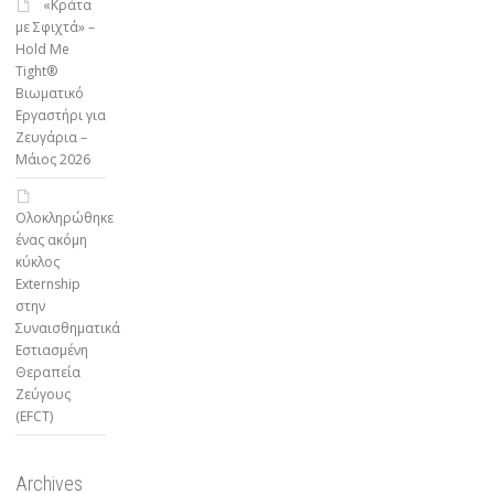
«Κράτα
με Σφιχτά» –
Hold Me
Tight®
Βιωματικό
Εργαστήρι για
Ζευγάρια –
Μάιος 2026
Ολοκληρώθηκε
ένας ακόμη
κύκλος
Externship
στην
Συναισθηματικά
Εστιασμένη
Θεραπεία
Ζεύγους
(EFCT)
Archives