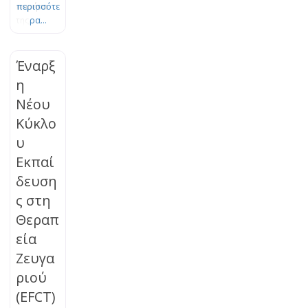
πυρήνα
περισσότε
της
ρα...
Θεωρίας
του
Δεσμού.
Έναρξ
Το πένθος
η
είναι μια
Νέου
φυσική,
οργανική
Κύκλο
διεργασία
υ
εξέλιξης
και
Εκπαί
προσαρμο
δευση
γής, η
ς στη
οποία
μπορεί να
Θεραπ
μπλοκαρισ
εία
τεί. Τα
βιώματα
Ζευγα
της
ριού
απώλειας
(EFCT)
μπορούν