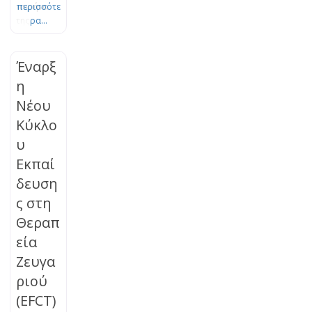
πυρήνα
περισσότε
της
ρα...
Θεωρίας
του
Δεσμού.
Έναρξ
Το πένθος
η
είναι μια
Νέου
φυσική,
οργανική
Κύκλο
διεργασία
υ
εξέλιξης
και
Εκπαί
προσαρμο
δευση
γής, η
ς στη
οποία
μπορεί να
Θεραπ
μπλοκαρισ
εία
τεί. Τα
βιώματα
Ζευγα
της
ριού
απώλειας
(EFCT)
μπορούν