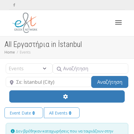
Toggle n
All Εργαστήρια in İstanbul
Home
Events
Αναζήτηση
Select search type
Κοντά
Sear
Αναζήτηση
Event Date
All Events
Δεν βρέθηκαν καταχωρήσεις που να ταιριάζουν στην