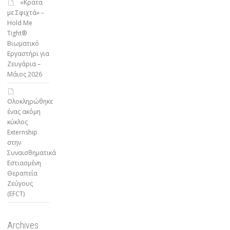
«Κράτα
με Σφιχτά» –
Hold Me
Tight®
Βιωματικό
Εργαστήρι για
Ζευγάρια –
Μάιος 2026
Ολοκληρώθηκε
ένας ακόμη
κύκλος
Externship
στην
Συναισθηματικά
Εστιασμένη
Θεραπεία
Ζεύγους
(EFCT)
Archives