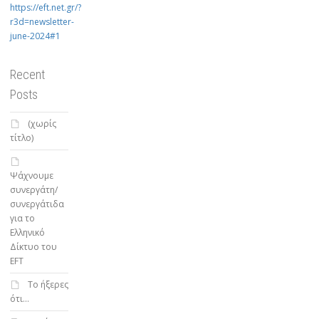
https://eft.net.gr/?
r3d=newsletter-
june-2024#1
Recent
Posts
(χωρίς
τίτλο)
Ψάχνουμε
συνεργάτη/
συνεργάτιδα
για το
Ελληνικό
Δίκτυο του
EFT
To ήξερες
ότι…