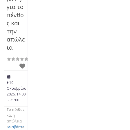
για το
πένθο
ς και
την
απώλε
ια
10
Οκτωβρίου
2026, 14:00
-
21:00
Το πένθος
και η
απώλεια
είναι στον
Διαβάστε