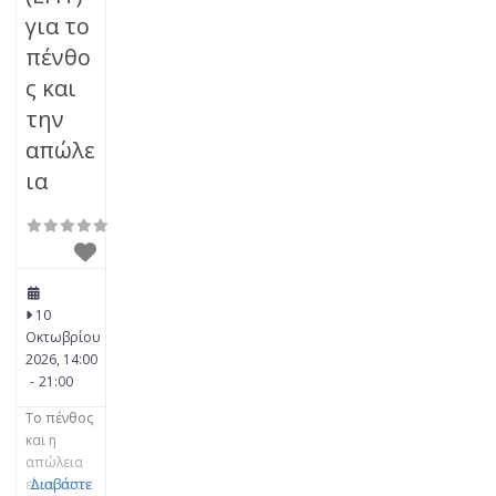
για το
πένθο
ς και
την
απώλε
ια
10
Οκτωβρίου
2026, 14:00
-
21:00
Το πένθος
και η
απώλεια
είναι στον
Διαβάστε