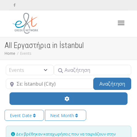
Toggle n
All Εργαστήρια in İstanbul
Home
Events
Αναζήτηση
Select search type
Κοντά
Sear
Αναζήτηση
Event Date
Next Month
Δεν βρέθηκαν καταχωρήσεις που να ταιριάζουν στην