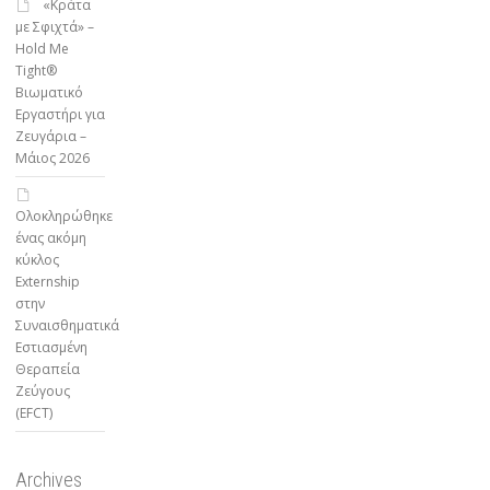
«Κράτα
με Σφιχτά» –
Hold Me
Tight®
Βιωματικό
Εργαστήρι για
Ζευγάρια –
Μάιος 2026
Ολοκληρώθηκε
ένας ακόμη
κύκλος
Externship
στην
Συναισθηματικά
Εστιασμένη
Θεραπεία
Ζεύγους
(EFCT)
Archives