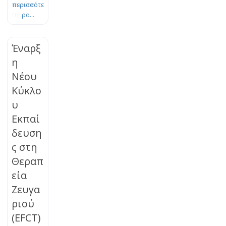
πυρήνα
περισσότε
της
ρα...
Θεωρίας
του
Δεσμού.
Έναρξ
Το πένθος
η
είναι μια
Νέου
φυσική,
οργανική
Κύκλο
διεργασία
υ
εξέλιξης
και
Εκπαί
προσαρμο
δευση
γής, η
ς στη
οποία
μπορεί να
Θεραπ
μπλοκαρισ
εία
τεί. Τα
βιώματα
Ζευγα
της
ριού
απώλειας
(EFCT)
μπορούν