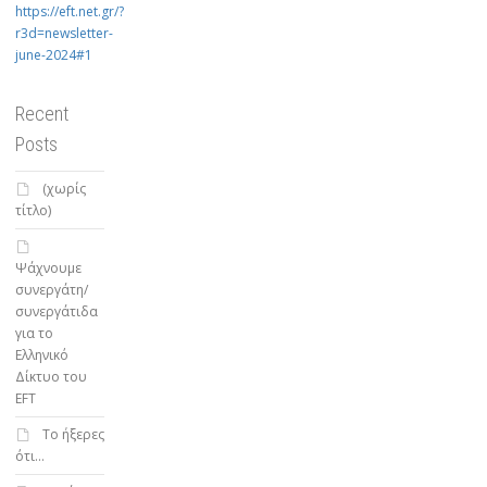
https://eft.net.gr/?
r3d=newsletter-
june-2024#1
Recent
Posts
(χωρίς
τίτλο)
Ψάχνουμε
συνεργάτη/
συνεργάτιδα
για το
Ελληνικό
Δίκτυο του
EFT
To ήξερες
ότι…