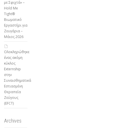
με Σφιχτά» –
Hold Me
Tight®
Βιωματικό
Εργαστήρι για
Ζευγάρια –
Μάιος 2026
Ολοκληρώθηκε
ένας ακόμη
κύκλος
Externship
στην
Συναισθηματικά
Εστιασμένη
Θεραπεία
Ζεύγους
(EFCT)
Archives