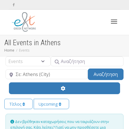
Toggle n
All Events in Athens
Home
Events
Αναζήτηση
Select search type
Κοντά
Sear
Αναζήτηση
Τίτλος
Upcoming
Δεν βρέθηκαν καταχωρήσεις που να ταιριάζουν στην
επιλογή σας. Κάτι λείπει? Γιατί να μην
προσθέσετε μια