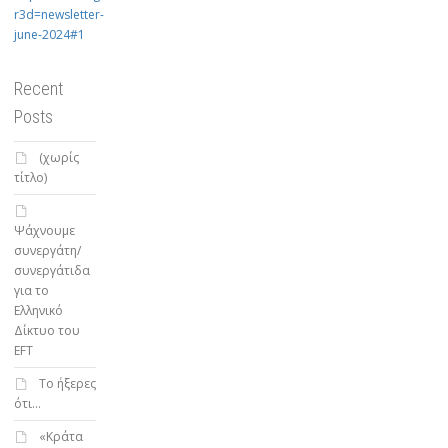
r3d=newsletter-
june-2024#1
Recent
Posts
(χωρίς
τίτλο)
Ψάχνουμε
συνεργάτη/
συνεργάτιδα
για το
Ελληνικό
Δίκτυο του
EFT
To ήξερες
ότι…
«Κράτα