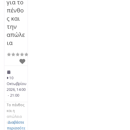
για το
πένθο
ς και
την
απώλε
ια
10
Οκτωβρίου
2026, 14:00
-
21:00
Το πένθος
και η
απώλεια
είναι στον
Διαβάστε
πυρήνα
περισσότε