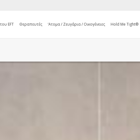
 του EFT
Θεραπευτές
‘Ατομα / Ζευγάρια / Οικογένειες
Hold Me Tight®