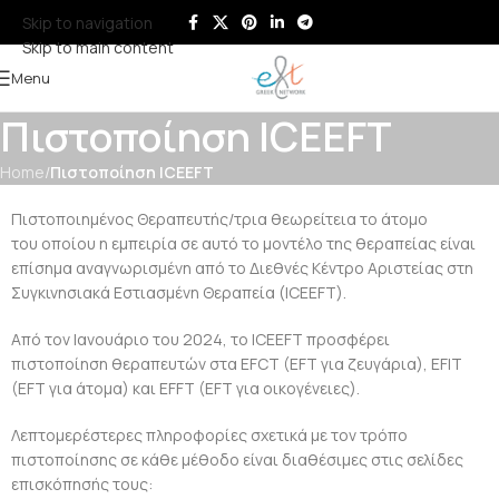
Skip to navigation
Skip to main content
Menu
Πιστοποίηση ICEEFT
Home
/
Πιστοποίηση ICEEFT
Πιστοποιημένος Θεραπευτής/τρια θεωρείτεια το άτομο
του
οποίου η εμπειρία σε αυτό το μοντέλο της θεραπείας είναι
επίσημα αναγνωρισμένη από το Διεθνές Κέντρο Αριστείας στη
Συγκινησιακά Εστιασμένη Θεραπεία (ICEEFT).
Από τον Ιανουάριο του 2024, το ICEEFT προσφέρει
πιστοποίηση θεραπευτών στα EFCT (EFT για ζευγάρια), EFIT
(EFT για άτομα) και EFFT (EFT για οικογένειες).
Λεπτομερέστερες πληροφορίες σχετικά με τον τρόπο
πιστοποίησης σε κάθε μέθοδο είναι διαθέσιμες στις σελίδες
επισκόπησής τους: