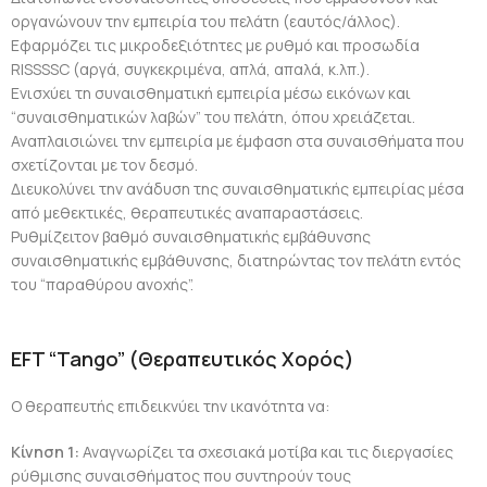
οργανώνουν την εμπειρία του πελάτη (εαυτός/άλλος).
Εφαρμόζει τις μικροδεξιότητες με ρυθμό και προσωδία
RISSSSC (αργά, συγκεκριμένα, απλά, απαλά, κ.λπ.).
Ενισχύει τη συναισθηματική εμπειρία μέσω εικόνων και
“συναισθηματικών λαβών” του πελάτη, όπου χρειάζεται.
Αναπλαισιώνει την εμπειρία με έμφαση στα συναισθήματα που
σχετίζονται με τον δεσμό.
Διευκολύνει την ανάδυση της συναισθηματικής εμπειρίας μέσα
από μεθεκτικές, θεραπευτικές αναπαραστάσεις.
Ρυθμίζει
τον βαθμό συναισθηματικής εμβάθυνσης
συναισθηματικής εμβάθυνσης, διατηρώντας τον πελάτη εντός
του “παραθύρου ανοχής”.
EFT “Tango” (Θεραπευτικός Χορός)
Ο θεραπευτής επιδεικνύει την ικανότητα να:
Κίνηση 1:
Αναγνωρίζει τα σχεσιακά μοτίβα και τις διεργασίες
ρύθμισης συναισθήματος που
συντηρούν
τους