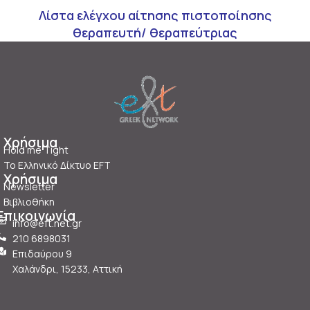
Λίστα ελέγχου αίτησης πιστοποίησης
θεραπευτή/ θεραπεύτριας
Χρήσιμα
Hold me Tight
Το Ελληνικό Δίκτυο EFT
Χρήσιμα
Newsletter
Βιβλιοθήκη
Επικοινωνία
info@eft.net.gr
210 6898031
Επιδαύρου 9
Χαλάνδρι, 15233, Aττική