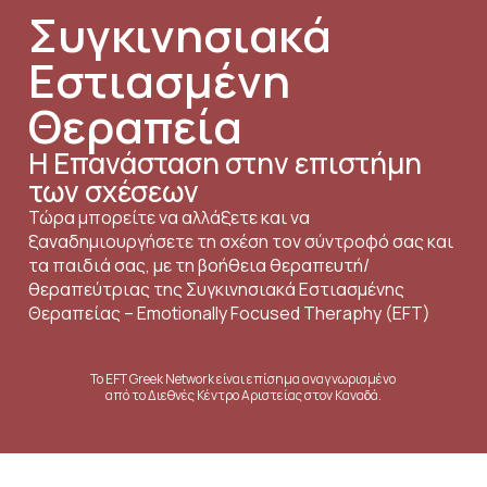
Συγκινησιακά
Εστιασμένη
Θεραπεία
Η Επανάσταση στην επιστήμη
των σχέσεων
Τώρα μπορείτε να αλλάξετε και να
ξαναδημιουργήσετε τη σχέση τον σύντροφό σας και
τα παιδιά σας, με τη βοήθεια θεραπευτή/
θεραπεύτριας της Συγκινησιακά Εστιασμένης
Θεραπείας – Emotionally Focused Theraphy (EFT)
Το EFT Greek Network είναι επίσημα αναγνωρισμένο
από το Διεθνές Κέντρο Αριστείας στον Καναδά.