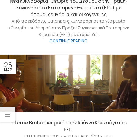
Νέα κυκλοφορία: Θεωρία του Δεσμού στην Πράξη-
Συγκινησιακά Εστιασμένη Θεραπεία (EFT) με
άτομα, ζευγάρια και οικογένειες
Από τις εκδόσεις Gutenberg κυκλοφόρησε το νέο βιβλίο
«Θεωρία του Δεσμού στην Πράξη: Συγκινησιακά Εστιασμένη
Θεραπεία (EFT) με άτομα, ζε...
CONTINUE READING
26
ΜΑΡ
H Lorrie Brubacher μιλά στην Ιωάννα Κουκού για το
EFIT
EFIT Essentials 6-7 & 20-21 Απριλίου 2024