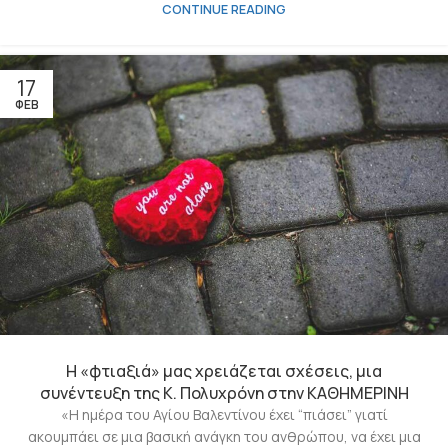
CONTINUE READING
17
ΦΕΒ
Η «φτιαξιά» μας χρειάζεται σχέσεις, μια
συνέντευξη της Κ. Πολυχρόνη στην ΚΑΘΗΜΕΡΙΝΗ
«Η ημέρα του Αγίου Βαλεντίνου έχει “πιάσει” γιατί
ακουμπάει σε μια βασική ανάγκη του ανθρώπου, να έχει μια