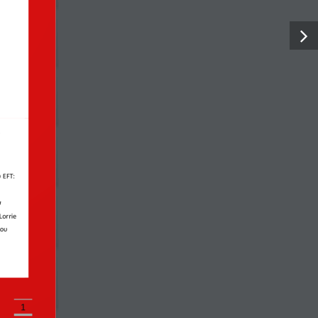
 EFT: 
a
orrie 
ου 
1