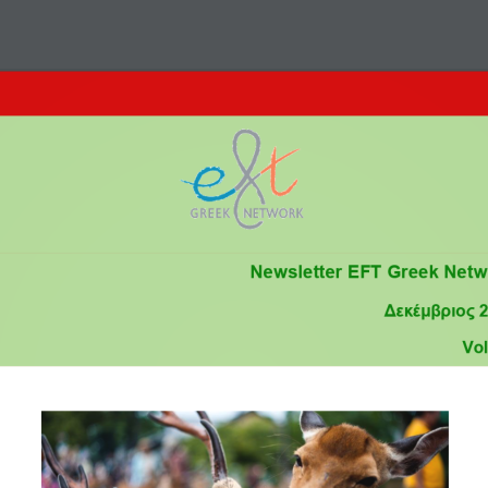
 του EFT
Θεραπευτές
‘Ατομα / Ζευγάρια / Οικογένειες
Hold Me Tight®
Newsletter EFT Greek Netw
Δεκέμβριος
Vol