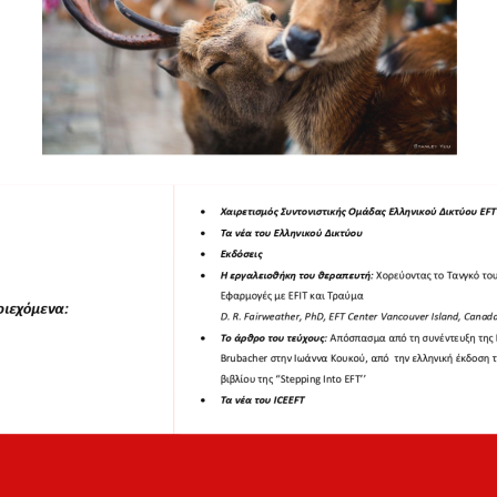
•
Χαιρετισμός Συντονιστικής Ομάδας Ελληνικού Δικτύου EFT
•
Τα νέα του Ελληνικού Δικτύου
•
Εκδόσεις
•
Η εργαλειοθήκη του θεραπευτή:
Χορεύοντας το Τανγκό του
Εφαρμογές με EFIT και Τραύμα 
ριεχόμενα:
D
. 
R
. 
Fairweather
, 
PhD
, 
EFT
Center
Vancouver
Island
, 
Canad
•
Το άρθρο του τεύχους:
Απόσπασμα από τη συνέντευξη της L
Brubacher στην Ιωάννα Κουκού, από  την ελληνική έκδοση τ
βιβλίου της “St
epping Into EFT’’ 
•
Τα νέα του ICEEFT 