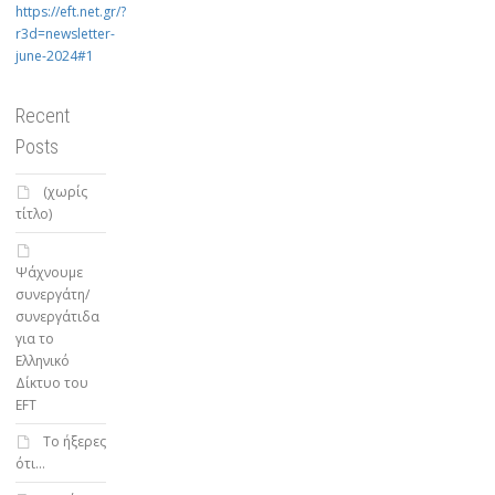
https://eft.net.gr/?
r3d=newsletter-
june-2024#1
Recent
Posts
(χωρίς
τίτλο)
Ψάχνουμε
συνεργάτη/
συνεργάτιδα
για το
Ελληνικό
Δίκτυο του
EFT
To ήξερες
ότι…