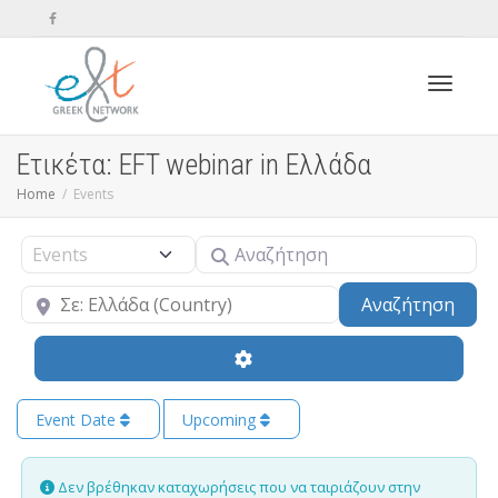
Toggle n
Ετικέτα: EFT webinar in Ελλάδα
Home
Events
Αναζήτηση
Select search type
Κοντά
Sear
Αναζήτηση
Event Date
Upcoming
Δεν βρέθηκαν καταχωρήσεις που να ταιριάζουν στην