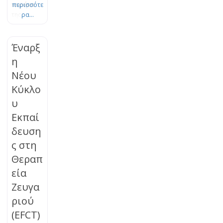
πυρήνα
περισσότε
της
ρα...
Θεωρίας
του
Δεσμού.
Έναρξ
Το πένθος
η
είναι μια
Νέου
φυσική,
οργανική
Κύκλο
διεργασία
υ
εξέλιξης
και
Εκπαί
προσαρμο
δευση
γής, η
ς στη
οποία
μπορεί να
Θεραπ
μπλοκαρισ
εία
τεί. Τα
βιώματα
Ζευγα
της
ριού
απώλειας
(EFCT)
μπορούν