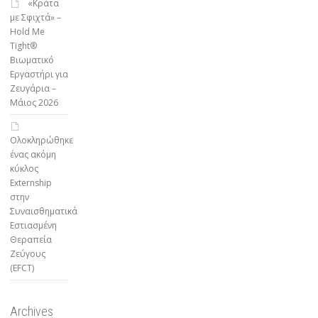
«Κράτα
με Σφιχτά» –
Hold Me
Tight®
Βιωματικό
Εργαστήρι για
Ζευγάρια –
Μάιος 2026
Ολοκληρώθηκε
ένας ακόμη
κύκλος
Externship
στην
Συναισθηματικά
Εστιασμένη
Θεραπεία
Ζεύγους
(EFCT)
Archives