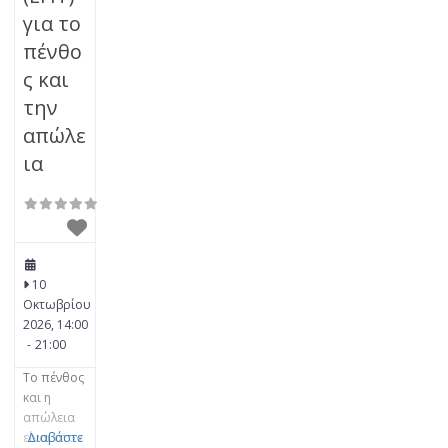
για το
πένθο
ς και
την
απώλε
ια
10
Οκτωβρίου
2026, 14:00
-
21:00
Το πένθος
και η
απώλεια
είναι στον
Διαβάστε