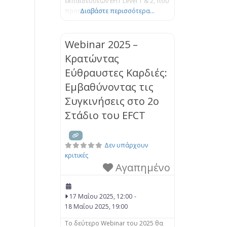
εκπαιδεύσεων EFIT Level 1 & 2, που
προσφέρεται ως μια
Διαβάστε περισσότερα...
ολοκληρωμένη εντατική
εκπαίδευση. Η εκπαίδευση είναι
έτσι δομημένη ούτως ώστε να
Webinar 2025 –
προσφέρει μια στέρεα βάση και
Κρατώντας
μια βαθύτερη κατανόηση του
Εύθραυστες Καρδιές:
μοντέλου EFIT, όπως αυτό
πλαισιώνεται από την επιστήμη
Εμβαθύνοντας τις
του Δεσμού. Μέσα από μια μίξη
Συγκινήσεις στο 2ο
θεωρητικής
Στάδιο του EFCT
Δεν υπάρχουν
κριτικές
Αγαπημένο
17 Μαΐου 2025, 12:00
-
18 Μαΐου 2025, 19:00
Το δεύτερο Webinar του 2025 θα