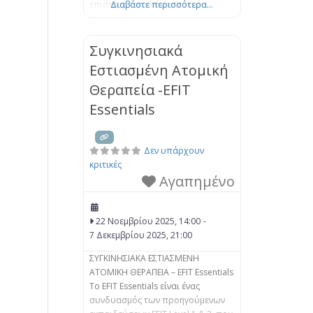
επιστήμη της αγάπης και να
Διαβάστε περισσότερα...
αποκτήσετε νέους τρόπους
επικοινωνίας και κατανόησης για
μια ουσιαστική σύνδεση με τον/ την
Συγκινησιακά
σύντροφό σας. Στο EFT, βοηθάμε
Εστιασμένη Ατομική
τα ζευγάρια να μάθουν πώς να
Θεραπεία -EFIT
αντιμετωπίζουν μαζί τα
συναισθήματά τους, να
Essentials
προσεγγίζουν
Δεν υπάρχουν
κριτικές
Αγαπημένο
22 Νοεμβρίου 2025, 14:00
-
7 Δεκεμβρίου 2025, 21:00
ΣΥΓΚΙΝΗΣΙΑΚΑ ΕΣΤΙΑΣΜΕΝΗ
ΑΤΟΜΙΚΗ ΘΕΡΑΠΕΙΑ – EFIT Essentials
Το EFIT Essentials είναι ένας
συνδυασμός των προηγούμενων