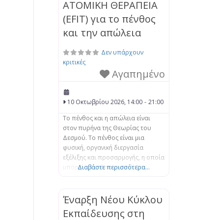
ΑΤΟΜΙΚΗ ΘΕΡΑΠΕΙΑ
(EFIT) για το πένθος
και την απώλεια
Δεν υπάρχουν
κριτικές
Αγαπημένο
10 Οκτωβρίου 2026, 14:00
-
21:00
Το πένθος και η απώλεια είναι
στον πυρήνα της Θεωρίας του
Δεσμού. Το πένθος είναι μια
φυσική, οργανική διεργασία
εξέλιξης και προσαρμογής, η οποία
μπορεί να μπλοκαριστεί. Τα
Διαβάστε περισσότερα...
βιώματα της απώλειας μπορούν να
αποσταθεροποιήσουν το άτομο,
αφήνοντάς το αποσυνδεδεμένο
Έναρξη Νέου Κύκλου
από τον εαυτό του και τους
Εκπαίδευσης στη
άλλους, καθώς και συναισθηματικά