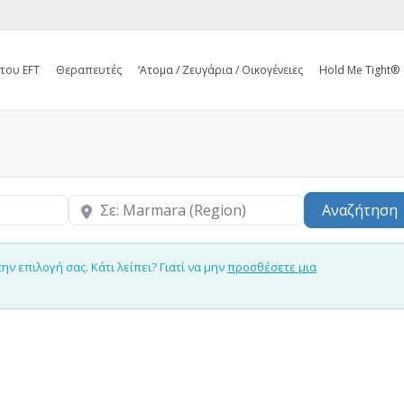
 του EFT
Θεραπευτές
‘Ατομα / Ζευγάρια / Οικογένειες
Hold Me Tight®
Κοντά
Αναζήτηση
 επιλογή σας. Κάτι λείπει? Γιατί να μην
προσθέσετε μια