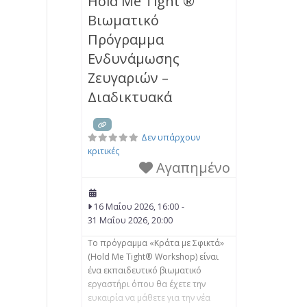
Hold Me Tight ®
Θεραπείας για ζευγάρια– EFCT. • να
Βιωματικό
μπορούν να αντιλαμβάνονται τη
δυσφορία στο ζευγάρι με βάση τη
Πρόγραμμα
Θεωρία του Δεσμού και να
Ενδυνάμωσης
βοηθούν τους συντρόφους
Ζευγαριών –
Διαδικτυακά
Δεν υπάρχουν
κριτικές
Αγαπημένο
16 Μαΐου 2026, 16:00
-
31 Μαΐου 2026, 20:00
Το πρόγραμμα «Κράτα με Σφικτά»
(Hold Me Tight® Workshop) είναι
ένα εκπαιδευτικό βιωματικό
εργαστήρι όπου θα έχετε την
ευκαιρία να μάθετε για την νέα