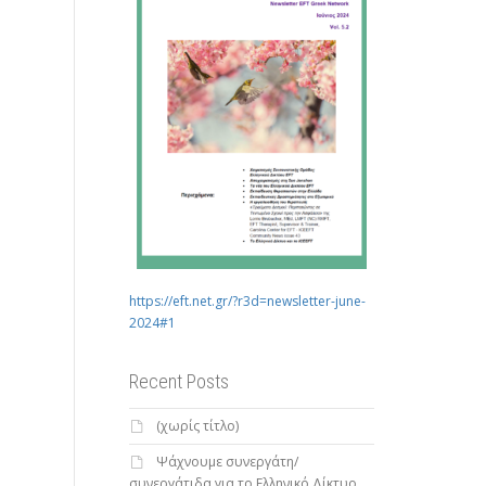
https://eft.net.gr/?r3d=newsletter-june-
2024#1
Recent Posts
(χωρίς τίτλο)
Ψάχνουμε συνεργάτη/
συνεργάτιδα για το Ελληνικό Δίκτυο