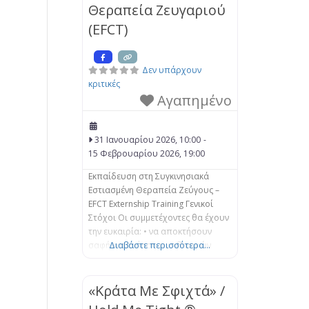
Θεραπεία Ζευγαριού
εγκλωβισμένο. Σε αυτό το
μονοήμερο σεμινάριο εξετάζεται ο
(EFCT)
τρόπος με τον
Δεν υπάρχουν
κριτικές
Αγαπημένο
31 Ιανουαρίου 2026, 10:00
-
15 Φεβρουαρίου 2026, 19:00
Εκπαίδευση στη Συγκινησιακά
Εστιασμένη Θεραπεία Ζεύγους –
EFCT Externship Training Γενικοί
Στόχοι Οι συμμετέχοντες θα έχουν
την ευκαιρία: • να αποκτήσουν
σαφή κατανόηση των βασικών
Διαβάστε περισσότερα...
Συστημικών εννοιών και των
παρεμβάσεων της Βιωματικής-
Προσωποκεντρικής Προσέγγισης
«Κράτα Με Σφιχτά» /
της Συγκινησιακά Εστιασμένης