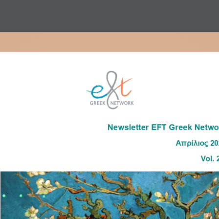
 του EFT
Θεραπευτές
‘Ατομα / Ζευγάρια / Οικογένειες
Hold Me Tight®
Newsletter EFT Greek Netwo
Απρίλιος
20
Vol. 