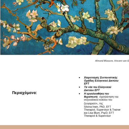
Almond 
Β
lossom, Vincent van 
•
Χαιρετισμός Συντονιστικής 
Ομάδας Ελληνικού Δικτύου 
EFT
•
Τα νέα του Ελληνικού 
Δικτύου EFT
Περιεχόμενα:
•
Η εργαλειοθήκη του 
θεραπευτή
:
«Iχνηλάτηση του 
σεξουαλικού κύκλου του 
»,
ζευγαριού
της
Silvina Irwin, PhD, EFT 
Therapist, Supervisor & Trainer 
και Lisa Blum, PsyD, EFT 
Therapist & Supervisor