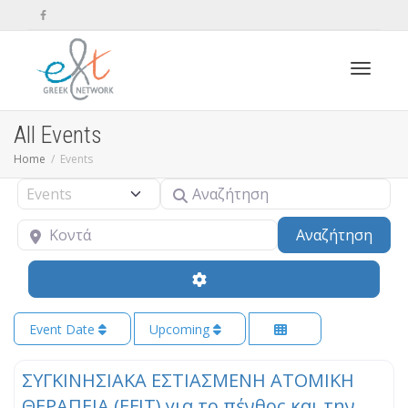
Toggle n
All Events
Home
Events
Αναζήτηση
Select search type
Κοντά
Sear
Αναζήτηση
Event Date
Upcoming
ΣΥΓΚΙΝΗΣΙΑΚΑ ΕΣΤΙΑΣΜΕΝΗ ΑΤΟΜΙΚΗ
ΘΕΡΑΠΕΙΑ (EFIT) για το πένθος και την