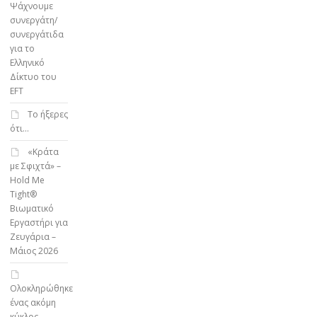
Ψάχνουμε
συνεργάτη/
συνεργάτιδα
για το
Ελληνικό
Δίκτυο του
EFT
To ήξερες
ότι…
«Κράτα
με Σφιχτά» –
Hold Me
Tight®
Βιωματικό
Εργαστήρι για
Ζευγάρια –
Μάιος 2026
Ολοκληρώθηκε
ένας ακόμη
κύκλος