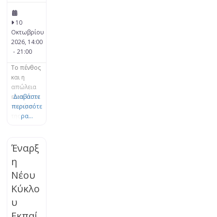
10
Οκτωβρίου
2026, 14:00
-
21:00
Το πένθος
και η
απώλεια
είναι στον
Διαβάστε
πυρήνα
περισσότε
της
ρα...
Θεωρίας
του
Δεσμού.
Έναρξ
Το πένθος
η
είναι μια
Νέου
φυσική,
οργανική
Κύκλο
διεργασία
υ
εξέλιξης
και
Εκπαί