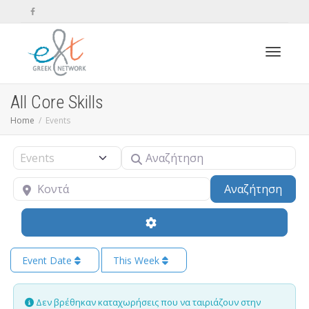
Toggle n
All Core Skills
Home
Events
Αναζήτηση
Select search type
Κοντά
Sear
Αναζήτηση
Event Date
This Week
Δεν βρέθηκαν καταχωρήσεις που να ταιριάζουν στην