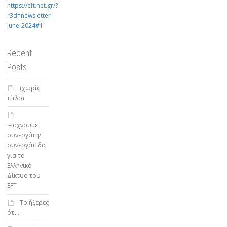
https://eft.net.gr/?
r3d=newsletter-
june-2024#1
Recent
Posts
(χωρίς
τίτλο)
Ψάχνουμε
συνεργάτη/
συνεργάτιδα
για το
Ελληνικό
Δίκτυο του
EFT
To ήξερες
ότι…