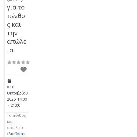
για το
πένθο
ς και
την
απώλε
ια
10
Οκτωβρίου
2026, 14:00
-
21:00
Το πένθος
και η
απώλεια
είναι στον
Διαβάστε