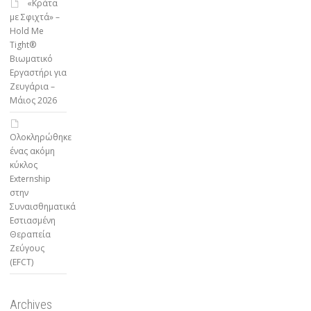
«Κράτα
με Σφιχτά» –
Hold Me
Tight®
Βιωματικό
Εργαστήρι για
Ζευγάρια –
Μάιος 2026
Ολοκληρώθηκε
ένας ακόμη
κύκλος
Externship
στην
Συναισθηματικά
Εστιασμένη
Θεραπεία
Ζεύγους
(EFCT)
Archives