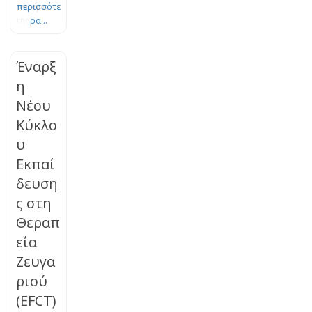
πυρήνα
περισσότε
της
ρα...
Θεωρίας
του
Δεσμού.
Έναρξ
Το πένθος
η
είναι μια
Νέου
φυσική,
οργανική
Κύκλο
διεργασία
υ
εξέλιξης
και
Εκπαί
προσαρμο
δευση
γής, η
ς στη
οποία
μπορεί να
Θεραπ
μπλοκαρισ
εία
τεί. Τα
βιώματα
Ζευγα
της
ριού
απώλειας
(EFCT)
μπορούν