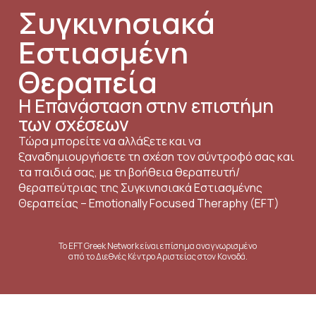
Συγκινησιακά
Εστιασμένη
Θεραπεία
Η Επανάσταση στην επιστήμη
των σχέσεων
Τώρα μπορείτε να αλλάξετε και να
ξαναδημιουργήσετε τη σχέση τον σύντροφό σας και
τα παιδιά σας, με τη βοήθεια θεραπευτή/
θεραπεύτριας της Συγκινησιακά Εστιασμένης
Θεραπείας – Emotionally Focused Theraphy (EFT)
Το EFT Greek Network είναι επίσημα αναγνωρισμένο
από το Διεθνές Κέντρο Αριστείας στον Καναδά.