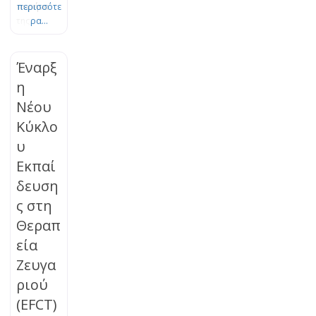
πυρήνα
περισσότε
της
ρα...
Θεωρίας
του
Δεσμού.
Έναρξ
Το πένθος
η
είναι μια
Νέου
φυσική,
οργανική
Κύκλο
διεργασία
υ
εξέλιξης
και
Εκπαί
προσαρμο
δευση
γής, η
ς στη
οποία
μπορεί να
Θεραπ
μπλοκαρισ
εία
τεί. Τα
βιώματα
Ζευγα
της
ριού
απώλειας
(EFCT)
μπορούν