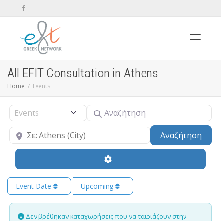
Toggle n
All EFIT Consultation in Athens
Home
Events
Αναζήτηση
Select search type
Κοντά
Sear
Αναζήτηση
Event Date
Upcoming
Δεν βρέθηκαν καταχωρήσεις που να ταιριάζουν στην