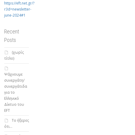
https://eft.net.gr/?
r3d=newsletter-
june-2024#1
Recent
Posts
(χωρίς
τίτλο)
Ψάχνουμε
συνεργάτη/
συνεργάτιδα
για το
Ελληνικό
Δίκτυο του
EFT
To ήξερες
ότι…