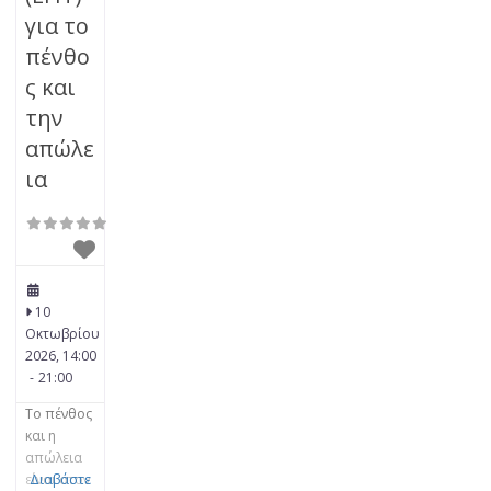
για το
πένθο
ς και
την
απώλε
ια
10
Οκτωβρίου
2026, 14:00
-
21:00
Το πένθος
και η
απώλεια
είναι στον
Διαβάστε