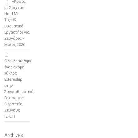
«Κράτα
με Σφιχτά» –
Hold Me
Tight®
Βιωματικό
Εργαστήρι για
Ζευγάρια –
Μάιος 2026
Ολοκληρώθηκε
ένας ακόμη
κύκλος
Externship
στην
Συναισθηματικά
Εστιασμένη
Θεραπεία
Ζεύγους
(EFCT)
Archives