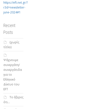
https://eft.net.gr/?
r3d=newsletter-
june-2024#1
Recent
Posts
(χωρίς
τίτλο)
Ψάχνουμε
συνεργάτη/
συνεργάτιδα
για το
Ελληνικό
Δίκτυο του
EFT
To ήξερες
ότι…