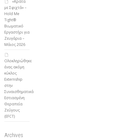
«Κράτα
με Σφιχτά» –
Hold Me
Tight®
Βιωματικό
Εργαστήρι για
Ζευγάρια –
Μάιος 2026
Ολοκληρώθηκε
ένας ακόμη
κύκλος
Externship
στην
Συναισθηματικά
Εστιασμένη
Θεραπεία
Ζεύγους
(EFCT)
Archives