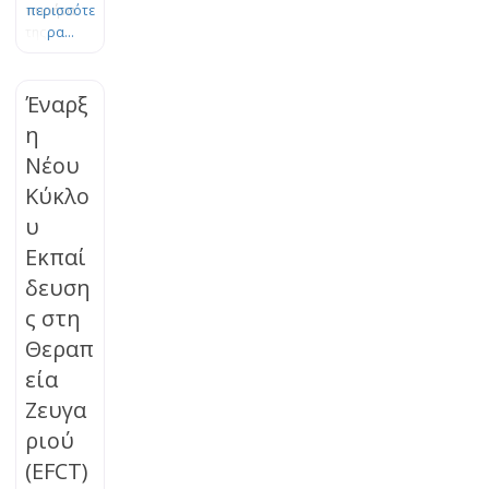
πυρήνα
περισσότε
της
ρα...
Θεωρίας
του
Δεσμού.
Έναρξ
Το πένθος
η
είναι μια
Νέου
φυσική,
οργανική
Κύκλο
διεργασία
υ
εξέλιξης
και
Εκπαί
προσαρμο
δευση
γής, η
ς στη
οποία
μπορεί να
Θεραπ
μπλοκαρισ
εία
τεί. Τα
βιώματα
Ζευγα
της
ριού
απώλειας
(EFCT)
μπορούν