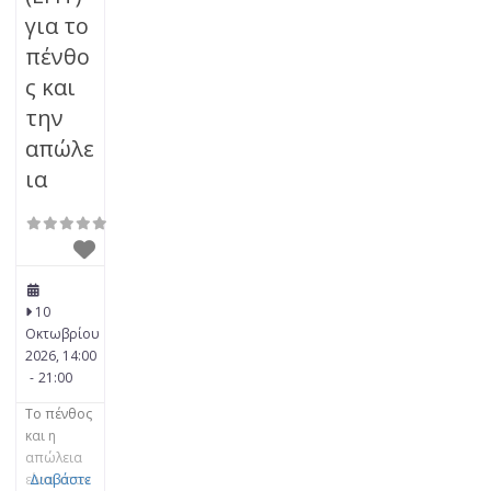
για το
πένθο
ς και
την
απώλε
ια
10
Οκτωβρίου
2026, 14:00
-
21:00
Το πένθος
και η
απώλεια
είναι στον
Διαβάστε