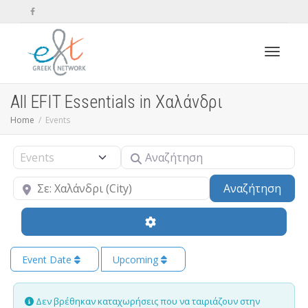
Toggle n
All EFIT Essentials in Χαλάνδρι
Home
Events
Αναζήτηση
Select search type
Κοντά
Sear
Αναζήτηση
Event Date
Upcoming
Δεν βρέθηκαν καταχωρήσεις που να ταιριάζουν στην