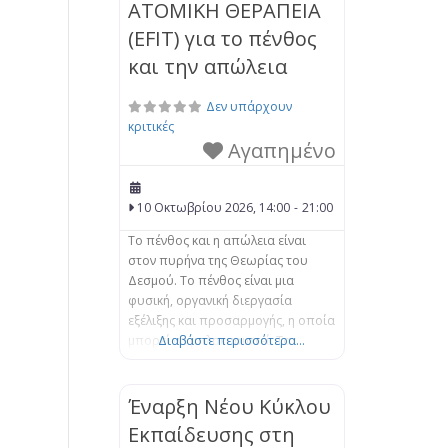
ΑΤΟΜΙΚΗ ΘΕΡΑΠΕΙΑ
(EFIT) για το πένθος
και την απώλεια
Δεν υπάρχουν
κριτικές
Αγαπημένο
10 Οκτωβρίου 2026, 14:00
-
21:00
Το πένθος και η απώλεια είναι
στον πυρήνα της Θεωρίας του
Δεσμού. Το πένθος είναι μια
φυσική, οργανική διεργασία
εξέλιξης και προσαρμογής, η οποία
μπορεί να μπλοκαριστεί. Τα
Διαβάστε περισσότερα...
βιώματα της απώλειας μπορούν να
αποσταθεροποιήσουν το άτομο,
αφήνοντάς το αποσυνδεδεμένο
Έναρξη Νέου Κύκλου
από τον εαυτό του και τους
Εκπαίδευσης στη
άλλους, καθώς και συναισθηματικά