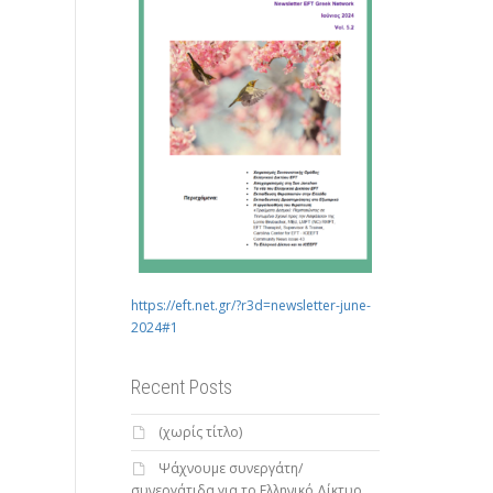
https://eft.net.gr/?r3d=newsletter-june-
2024#1
Recent Posts
(χωρίς τίτλο)
Ψάχνουμε συνεργάτη/
συνεργάτιδα για το Ελληνικό Δίκτυο