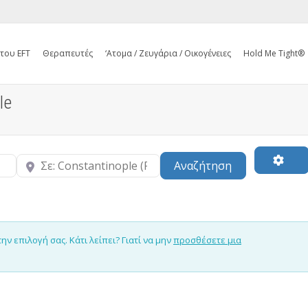
 του EFT
Θεραπευτές
‘Ατομα / Ζευγάρια / Οικογένειες
Hold Me Tight®
le
Κοντά
Search
Αναζήτηση
 επιλογή σας. Κάτι λείπει? Γιατί να μην
προσθέσετε μια