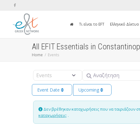
Τι είναι το EFT
Ελληνικό Δίκτυο
All EFIT Essentials in Constantinop
Home
Events
Αναζήτηση
Select search type
Event Date
Upcoming
Δεν βρέθηκαν καταχωρήσεις που να ταιριάζουν στην
καταχωρήσεις;
.