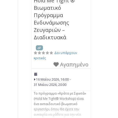
Hold Me Tight ®
Θεραπείας για ζευγάρια– EFCT. • να
Βιωματικό
μπορούν να αντιλαμβάνονται τη
δυσφορία στο ζευγάρι με βάση τη
Πρόγραμμα
Θεωρία του Δεσμού και να
Ενδυνάμωσης
βοηθούν τους συντρόφους
Ζευγαριών –
Διαδικτυακά
Δεν υπάρχουν
κριτικές
Αγαπημένο
16 Μαΐου 2026, 16:00
-
31 Μαΐου 2026, 20:00
Το πρόγραμμα «Κράτα με Σφικτά»
(Hold Me Tight® Workshop) είναι
ένα εκπαιδευτικό βιωματικό
εργαστήρι όπου θα έχετε την
ευκαιρία να μάθετε για την νέα