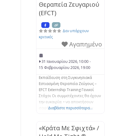
Θεραπεία Ζευγαριού
εγκλωβισμένο. Σε αυτό το
μονοήμερο σεμινάριο εξετάζεται ο
(EFCT)
τρόπος με τον
Δεν υπάρχουν
κριτικές
Αγαπημένο
31 Ιανουαρίου 2026, 10:00
-
15 Φεβρουαρίου 2026, 19:00
Εκπαίδευση στη Συγκινησιακά
Εστιασμένη Θεραπεία Ζεύγους –
EFCT Externship Training Γενικοί
Στόχοι Οι συμμετέχοντες θα έχουν
την ευκαιρία: • να αποκτήσουν
σαφή κατανόηση των βασικών
Διαβάστε περισσότερα...
Συστημικών εννοιών και των
παρεμβάσεων της Βιωματικής-
Προσωποκεντρικής Προσέγγισης
«Κράτα Με Σφιχτά» /
της Συγκινησιακά Εστιασμένης