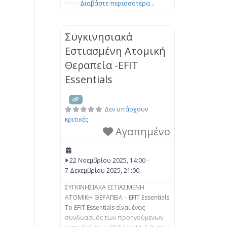
επιστήμη της αγάπης και να
Διαβάστε περισσότερα...
αποκτήσετε νέους τρόπους
επικοινωνίας και κατανόησης για
μια ουσιαστική σύνδεση με τον/ την
Συγκινησιακά
σύντροφό σας. Στο EFT, βοηθάμε
Εστιασμένη Ατομική
τα ζευγάρια να μάθουν πώς να
Θεραπεία -EFIT
αντιμετωπίζουν μαζί τα
συναισθήματά τους, να
Essentials
προσεγγίζουν
Δεν υπάρχουν
κριτικές
Αγαπημένο
22 Νοεμβρίου 2025, 14:00
-
7 Δεκεμβρίου 2025, 21:00
ΣΥΓΚΙΝΗΣΙΑΚΑ ΕΣΤΙΑΣΜΕΝΗ
ΑΤΟΜΙΚΗ ΘΕΡΑΠΕΙΑ – EFIT Essentials
Το EFIT Essentials είναι ένας
συνδυασμός των προηγούμενων