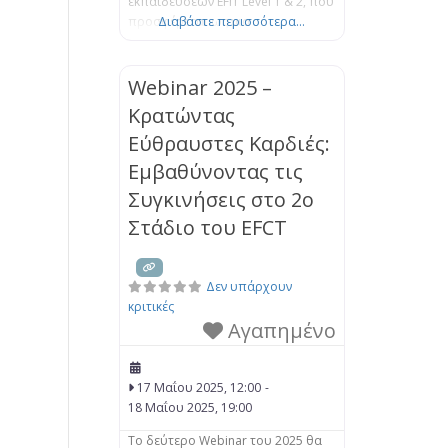
εκπαιδεύσεων EFIT Level 1 & 2, που
προσφέρεται ως μια
Διαβάστε περισσότερα...
ολοκληρωμένη εντατική
εκπαίδευση. Η εκπαίδευση είναι
έτσι δομημένη ούτως ώστε να
Webinar 2025 –
προσφέρει μια στέρεα βάση και
Κρατώντας
μια βαθύτερη κατανόηση του
Εύθραυστες Καρδιές:
μοντέλου EFIT, όπως αυτό
πλαισιώνεται από την επιστήμη
Εμβαθύνοντας τις
του Δεσμού. Μέσα από μια μίξη
Συγκινήσεις στο 2ο
θεωρητικής
Στάδιο του EFCT
Δεν υπάρχουν
κριτικές
Αγαπημένο
17 Μαΐου 2025, 12:00
-
18 Μαΐου 2025, 19:00
Το δεύτερο Webinar του 2025 θα