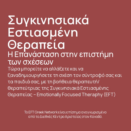
Συγκινησιακά
Εστιασμένη
Θεραπεία
Η Επανάσταση στην επιστήμη
των σχέσεων
Τώρα μπορείτε να αλλάξετε και να
ξαναδημιουργήσετε τη σχέση τον σύντροφό σας και
τα παιδιά σας, με τη βοήθεια θεραπευτή/
θεραπεύτριας της Συγκινησιακά Εστιασμένης
Θεραπείας – Emotionally Focused Theraphy (EFT)
Το EFT Greek Network είναι επίσημα αναγνωρισμένο
από το Διεθνές Κέντρο Αριστείας στον Καναδά.