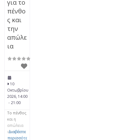
για το
πένθο
ς και
την
απώλε
ια
10
Οκτωβρίου
2026, 14:00
-
21:00
Το πένθος
και η
απώλεια
είναι στον
Διαβάστε
πυρήνα
περισσότε