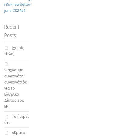
r3d=newsletter-
june-2024#1
Recent
Posts
(χωρίς
τίτλο)
Ψάχνουμε
συνεργάτη/
συνεργάτιδα
για το
Ελληνικό
Δίκτυο του
EFT
To ήξερες
ότι…
«Κράτα