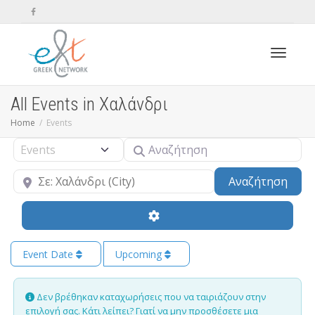
Toggle n
All Events in Χαλάνδρι
Home
Events
Αναζήτηση
Select search type
Κοντά
Sear
Αναζήτηση
Event Date
Upcoming
Δεν βρέθηκαν καταχωρήσεις που να ταιριάζουν στην
επιλογή σας. Κάτι λείπει? Γιατί να μην
προσθέσετε μια