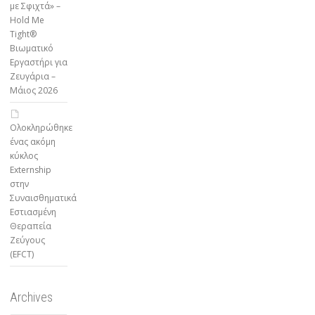
με Σφιχτά» –
Hold Me
Tight®
Βιωματικό
Εργαστήρι για
Ζευγάρια –
Μάιος 2026
Ολοκληρώθηκε
ένας ακόμη
κύκλος
Externship
στην
Συναισθηματικά
Εστιασμένη
Θεραπεία
Ζεύγους
(EFCT)
Archives