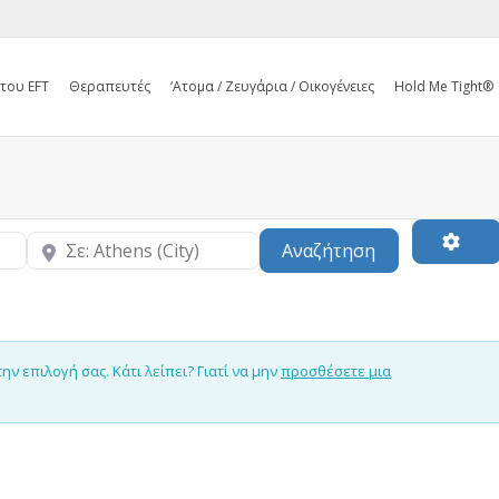
 του EFT
Θεραπευτές
‘Ατομα / Ζευγάρια / Οικογένειες
Hold Me Tight®
Κοντά
Search
Αναζήτηση
 επιλογή σας. Κάτι λείπει? Γιατί να μην
προσθέσετε μια