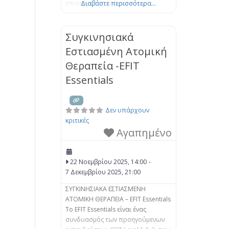
επιστήμη της αγάπης και να
Διαβάστε περισσότερα...
αποκτήσετε νέους τρόπους
επικοινωνίας και κατανόησης για
μια ουσιαστική σύνδεση με τον/ την
Συγκινησιακά
σύντροφό σας. Στο EFT, βοηθάμε
Εστιασμένη Ατομική
τα ζευγάρια να μάθουν πώς να
Θεραπεία -EFIT
αντιμετωπίζουν μαζί τα
συναισθήματά τους, να
Essentials
προσεγγίζουν
Δεν υπάρχουν
κριτικές
Αγαπημένο
22 Νοεμβρίου 2025, 14:00
-
7 Δεκεμβρίου 2025, 21:00
ΣΥΓΚΙΝΗΣΙΑΚΑ ΕΣΤΙΑΣΜΕΝΗ
ΑΤΟΜΙΚΗ ΘΕΡΑΠΕΙΑ – EFIT Essentials
Το EFIT Essentials είναι ένας
συνδυασμός των προηγούμενων