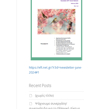
https://eft.net.gr/?r3d=newsletter-june-
2024#1
Recent Posts
(χωρίς τίτλο)
Ψάχνουμε συνεργάτη/
συνεργάτιδα για το Ελληνικό Δίκτυο