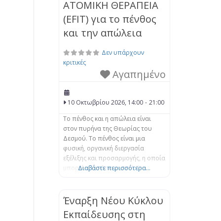
ΑΤΟΜΙΚΗ ΘΕΡΑΠΕΙΑ
(EFIT) για το πένθος
και την απώλεια
Δεν υπάρχουν
κριτικές
Αγαπημένο
10 Οκτωβρίου 2026, 14:00
-
21:00
Το πένθος και η απώλεια είναι
στον πυρήνα της Θεωρίας του
Δεσμού. Το πένθος είναι μια
φυσική, οργανική διεργασία
εξέλιξης και προσαρμογής, η οποία
μπορεί να μπλοκαριστεί. Τα
Διαβάστε περισσότερα...
βιώματα της απώλειας μπορούν να
αποσταθεροποιήσουν το άτομο,
αφήνοντάς το αποσυνδεδεμένο
Έναρξη Νέου Κύκλου
από τον εαυτό του και τους
Εκπαίδευσης στη
άλλους, καθώς και συναισθηματικά