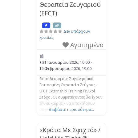
Θεραπεία Ζευγαριού
εγκλωβισμένο. Σε αυτό το
μονοήμερο σεμινάριο εξετάζεται ο
(EFCT)
τρόπος με τον
Δεν υπάρχουν
κριτικές
Αγαπημένο
31 Ιανουαρίου 2026, 10:00
-
15 Φεβρουαρίου 2026, 19:00
Εκπαίδευση στη Συγκινησιακά
Εστιασμένη Θεραπεία Ζεύγους –
EFCT Externship Training Γενικοί
Στόχοι Οι συμμετέχοντες θα έχουν
την ευκαιρία: • να αποκτήσουν
σαφή κατανόηση των βασικών
Διαβάστε περισσότερα...
Συστημικών εννοιών και των
παρεμβάσεων της Βιωματικής-
Προσωποκεντρικής Προσέγγισης
«Κράτα Με Σφιχτά» /
της Συγκινησιακά Εστιασμένης