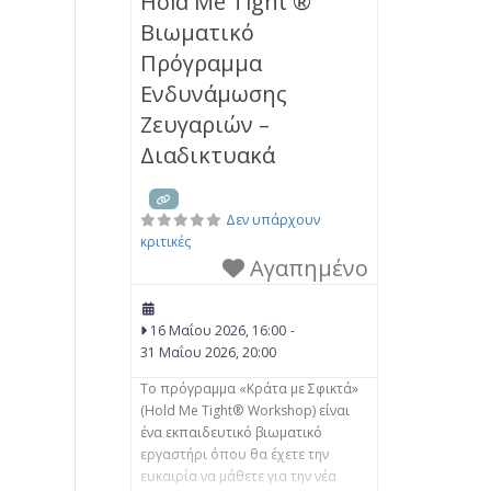
Hold Me Tight ®
Θεραπείας για ζευγάρια– EFCT. • να
Βιωματικό
μπορούν να αντιλαμβάνονται τη
δυσφορία στο ζευγάρι με βάση τη
Πρόγραμμα
Θεωρία του Δεσμού και να
Ενδυνάμωσης
βοηθούν τους συντρόφους
Ζευγαριών –
Διαδικτυακά
Δεν υπάρχουν
κριτικές
Αγαπημένο
16 Μαΐου 2026, 16:00
-
31 Μαΐου 2026, 20:00
Το πρόγραμμα «Κράτα με Σφικτά»
(Hold Me Tight® Workshop) είναι
ένα εκπαιδευτικό βιωματικό
εργαστήρι όπου θα έχετε την
ευκαιρία να μάθετε για την νέα