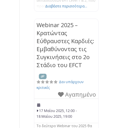
εκπαιδεύσεων EFIT Level 1 & 2, που
προσφέρεται ως μια
Διαβάστε περισσότερα...
ολοκληρωμένη εντατική
εκπαίδευση. Η εκπαίδευση είναι
έτσι δομημένη ούτως ώστε να
Webinar 2025 –
προσφέρει μια στέρεα βάση και
Κρατώντας
μια βαθύτερη κατανόηση του
Εύθραυστες Καρδιές:
μοντέλου EFIT, όπως αυτό
πλαισιώνεται από την επιστήμη
Εμβαθύνοντας τις
του Δεσμού. Μέσα από μια μίξη
Συγκινήσεις στο 2ο
θεωρητικής
Στάδιο του EFCT
Δεν υπάρχουν
κριτικές
Αγαπημένο
17 Μαΐου 2025, 12:00
-
18 Μαΐου 2025, 19:00
Το δεύτερο Webinar του 2025 θα