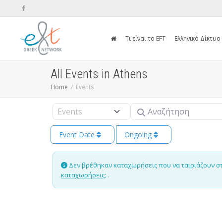
Τι είναι το EFT
Ελληνικό Δίκτυο
All Events in Athens
Home
Events
Αναζήτηση
Select search type
Event Date
Ongoing
Δεν βρέθηκαν καταχωρήσεις που να ταιριάζουν στην
καταχωρήσεις;
.