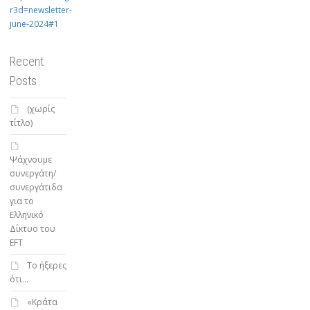
r3d=newsletter-
june-2024#1
Recent
Posts
(χωρίς
τίτλο)
Ψάχνουμε
συνεργάτη/
συνεργάτιδα
για το
Ελληνικό
Δίκτυο του
EFT
To ήξερες
ότι…
«Κράτα