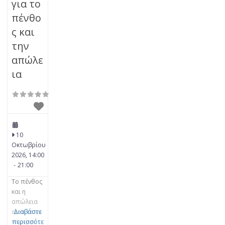
για το
πένθο
ς και
την
απώλε
ια
10
Οκτωβρίου
2026, 14:00
-
21:00
Το πένθος
και η
απώλεια
είναι στον
Διαβάστε
πυρήνα
περισσότε