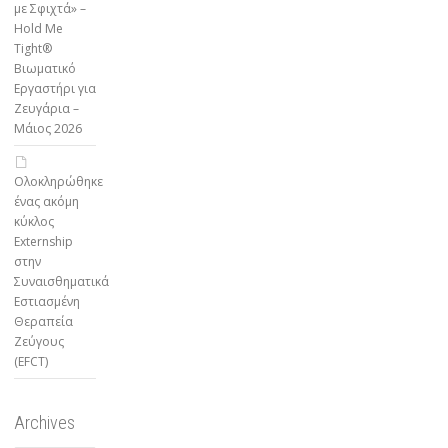
με Σφιχτά» –
Hold Me
Tight®
Βιωματικό
Εργαστήρι για
Ζευγάρια –
Μάιος 2026
Ολοκληρώθηκε
ένας ακόμη
κύκλος
Externship
στην
Συναισθηματικά
Εστιασμένη
Θεραπεία
Ζεύγους
(EFCT)
Archives