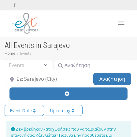
Toggle n
All Events in Sarajevo
Home
Events
Αναζήτηση
Select search type
Κοντά
Sear
Αναζήτηση
Event Date
Upcoming
Δεν βρέθηκαν καταχωρήσεις που να ταιριάζουν στην
επιλογή σας. Κάτι λείπει? Γιατί να μην
προσθέσετε μια