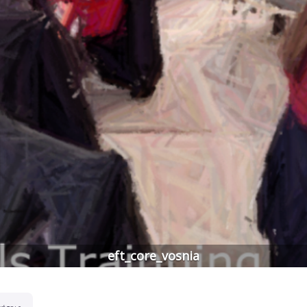
eft_core_vosnia