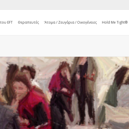
 του EFT
Θεραπευτές
‘Ατομα / Ζευγάρια / Οικογένειες
Hold Me Tight®