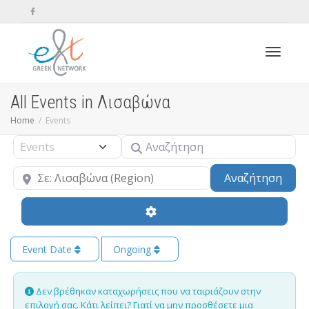
Toggle n
All Events in Λισαβώνα
Home
Events
Αναζήτηση
Select search type
Κοντά
Sear
Αναζήτηση
Event Date
Ongoing
Δεν βρέθηκαν καταχωρήσεις που να ταιριάζουν στην
επιλογή σας. Κάτι λείπει? Γιατί να μην
προσθέσετε μια