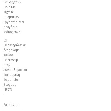
με Σφιχτά» –
Hold Me
Tight®
Βιωματικό
Εργαστήρι για
Ζευγάρια –
Μάιος 2026
Ολοκληρώθηκε
ένας ακόμη
κύκλος
Externship
στην
Συναισθηματικά
Εστιασμένη
Θεραπεία
Ζεύγους
(EFCT)
Archives