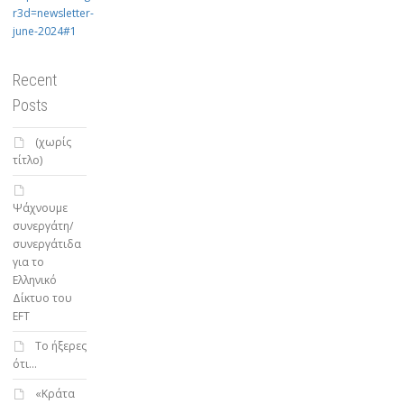
r3d=newsletter-
june-2024#1
Recent
Posts
(χωρίς
τίτλο)
Ψάχνουμε
συνεργάτη/
συνεργάτιδα
για το
Ελληνικό
Δίκτυο του
EFT
To ήξερες
ότι…
«Κράτα