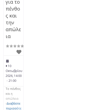
για το
πένθο
ς και
την
απώλε
ια
10
Οκτωβρίου
2026, 14:00
-
21:00
Το πένθος
και η
απώλεια
είναι στον
Διαβάστε
πυρήνα
περισσότε