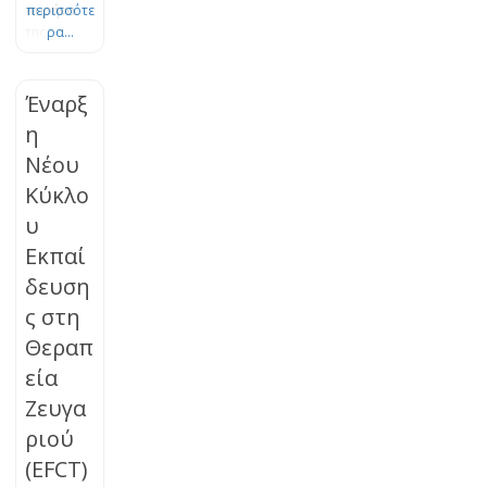
πυρήνα
περισσότε
της
ρα...
Θεωρίας
του
Δεσμού.
Έναρξ
Το πένθος
η
είναι μια
Νέου
φυσική,
οργανική
Κύκλο
διεργασία
υ
εξέλιξης
και
Εκπαί
προσαρμο
δευση
γής, η
ς στη
οποία
μπορεί να
Θεραπ
μπλοκαρισ
εία
τεί. Τα
βιώματα
Ζευγα
της
ριού
απώλειας
(EFCT)
μπορούν