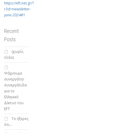
https://eft.net.gr/?
r3d=newsletter-
june-2024#1
Recent
Posts
(χωρίς
τίτλο)
Ψάχνουμε
συνεργάτη/
συνεργάτιδα
για το
Ελληνικό
Δίκτυο του
EFT
To ήξερες
ότι…