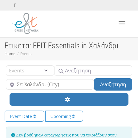
Toggle n
Ετικέτα: EFIT Essentials in Χαλάνδρι
Home
Events
Αναζήτηση
Select search type
Κοντά
Sear
Αναζήτηση
Event Date
Upcoming
Δεν βρέθηκαν καταχωρήσεις που να ταιριάζουν στην