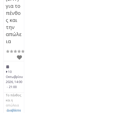
για το
πένθο
ς και
την
απώλε
ια
10
Οκτωβρίου
2026, 14:00
-
21:00
Το πένθος
και η
απώλεια
είναι στον
Διαβάστε