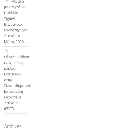
«Κράτα
με Σφιχτά» –
Hold Me
Tight®
Βιωματικό
Εργαστήρι για
Ζευγάρια –
Μάιος 2026
Ολοκληρώθηκε
ένας ακόμη
κύκλος
Externship
στην
Συναισθηματικά
Εστιασμένη
Θεραπεία
Ζεύγους
(EFCT)
Archives