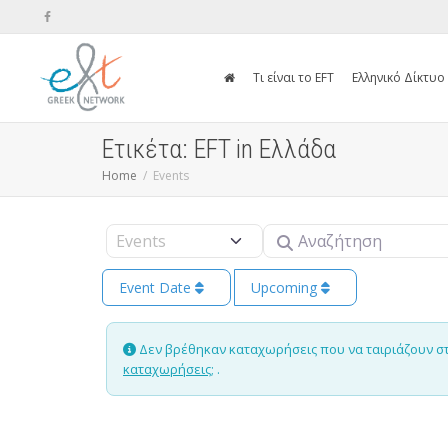
Τι είναι το EFT
Ελληνικό Δίκτυο
Ετικέτα: EFT in Ελλάδα
Home
Events
Αναζήτηση
Select search type
Event Date
Upcoming
Δεν βρέθηκαν καταχωρήσεις που να ταιριάζουν στην
καταχωρήσεις;
.