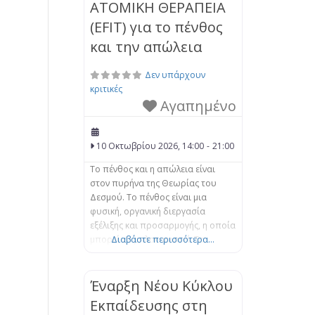
ΑΤΟΜΙΚΗ ΘΕΡΑΠΕΙΑ
(EFIT) για το πένθος
και την απώλεια
Δεν υπάρχουν
κριτικές
Αγαπημένο
10 Οκτωβρίου 2026, 14:00
-
21:00
Το πένθος και η απώλεια είναι
στον πυρήνα της Θεωρίας του
Δεσμού. Το πένθος είναι μια
φυσική, οργανική διεργασία
εξέλιξης και προσαρμογής, η οποία
μπορεί να μπλοκαριστεί. Τα
Διαβάστε περισσότερα...
βιώματα της απώλειας μπορούν να
αποσταθεροποιήσουν το άτομο,
αφήνοντάς το αποσυνδεδεμένο
Έναρξη Νέου Κύκλου
από τον εαυτό του και τους
Εκπαίδευσης στη
άλλους, καθώς και συναισθηματικά