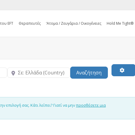
 του EFT
Θεραπευτές
‘Ατομα / Ζευγάρια / Οικογένειες
Hold Me Tight®
Κοντά
Search
Αναζήτηση
 επιλογή σας. Κάτι λείπει? Γιατί να μην
προσθέσετε μια