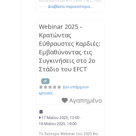
εκπαιδεύσεων EFIT Level 1 & 2, που
προσφέρεται ως μια
Διαβάστε περισσότερα...
ολοκληρωμένη εντατική
εκπαίδευση. Η εκπαίδευση είναι
έτσι δομημένη ούτως ώστε να
Webinar 2025 –
προσφέρει μια στέρεα βάση και
Κρατώντας
μια βαθύτερη κατανόηση του
Εύθραυστες Καρδιές:
μοντέλου EFIT, όπως αυτό
πλαισιώνεται από την επιστήμη
Εμβαθύνοντας τις
του Δεσμού. Μέσα από μια μίξη
Συγκινήσεις στο 2ο
θεωρητικής
Στάδιο του EFCT
Δεν υπάρχουν
κριτικές
Αγαπημένο
17 Μαΐου 2025, 12:00
-
18 Μαΐου 2025, 19:00
Το δεύτερο Webinar του 2025 θα