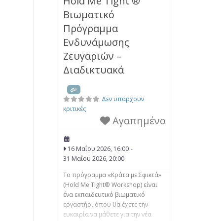
Hold Me Tight ®
Θεραπείας για ζευγάρια– EFCT. • να
Βιωματικό
μπορούν να αντιλαμβάνονται τη
δυσφορία στο ζευγάρι με βάση τη
Πρόγραμμα
Θεωρία του Δεσμού και να
Ενδυνάμωσης
βοηθούν τους συντρόφους
Ζευγαριών –
Διαδικτυακά
Δεν υπάρχουν
κριτικές
Αγαπημένο
16 Μαΐου 2026, 16:00
-
31 Μαΐου 2026, 20:00
Το πρόγραμμα «Κράτα με Σφικτά»
(Hold Me Tight® Workshop) είναι
ένα εκπαιδευτικό βιωματικό
εργαστήρι όπου θα έχετε την
ευκαιρία να μάθετε για την νέα