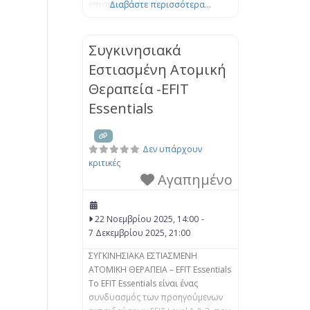
επιστήμη της αγάπης και να
Διαβάστε περισσότερα...
αποκτήσετε νέους τρόπους
επικοινωνίας και κατανόησης για
μια ουσιαστική σύνδεση με τον/ την
Συγκινησιακά
σύντροφό σας. Στο EFT, βοηθάμε
Εστιασμένη Ατομική
τα ζευγάρια να μάθουν πώς να
Θεραπεία -EFIT
αντιμετωπίζουν μαζί τα
συναισθήματά τους, να
Essentials
προσεγγίζουν
Δεν υπάρχουν
κριτικές
Αγαπημένο
22 Νοεμβρίου 2025, 14:00
-
7 Δεκεμβρίου 2025, 21:00
ΣΥΓΚΙΝΗΣΙΑΚΑ ΕΣΤΙΑΣΜΕΝΗ
ΑΤΟΜΙΚΗ ΘΕΡΑΠΕΙΑ – EFIT Essentials
Το EFIT Essentials είναι ένας
συνδυασμός των προηγούμενων