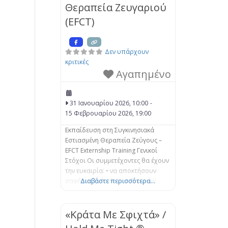
Θεραπεία Ζευγαριού
εγκλωβισμένο. Σε αυτό το
μονοήμερο σεμινάριο εξετάζεται ο
(EFCT)
τρόπος με τον
Δεν υπάρχουν
κριτικές
Αγαπημένο
31 Ιανουαρίου 2026, 10:00
-
15 Φεβρουαρίου 2026, 19:00
Εκπαίδευση στη Συγκινησιακά
Εστιασμένη Θεραπεία Ζεύγους –
EFCT Externship Training Γενικοί
Στόχοι Οι συμμετέχοντες θα έχουν
την ευκαιρία: • να αποκτήσουν
σαφή κατανόηση των βασικών
Διαβάστε περισσότερα...
Συστημικών εννοιών και των
παρεμβάσεων της Βιωματικής-
Προσωποκεντρικής Προσέγγισης
«Κράτα Με Σφιχτά» /
της Συγκινησιακά Εστιασμένης