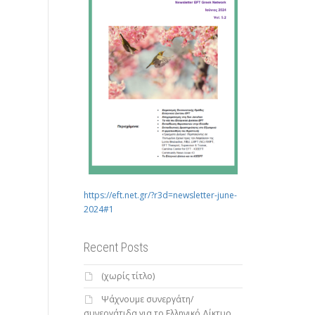
https://eft.net.gr/?r3d=newsletter-june-
2024#1
Recent Posts
(χωρίς τίτλο)
Ψάχνουμε συνεργάτη/
συνεργάτιδα για το Ελληνικό Δίκτυο