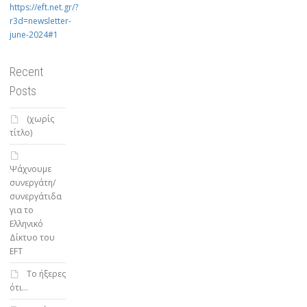
https://eft.net.gr/?
r3d=newsletter-
june-2024#1
Recent
Posts
(χωρίς
τίτλο)
Ψάχνουμε
συνεργάτη/
συνεργάτιδα
για το
Ελληνικό
Δίκτυο του
EFT
To ήξερες
ότι…