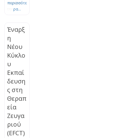
πυρήνα
περισσότε
της
ρα...
Θεωρίας
του
Δεσμού.
Έναρξ
Το πένθος
η
είναι μια
Νέου
φυσική,
οργανική
Κύκλο
διεργασία
υ
εξέλιξης
και
Εκπαί
προσαρμο
δευση
γής, η
ς στη
οποία
μπορεί να
Θεραπ
μπλοκαρισ
εία
τεί. Τα
βιώματα
Ζευγα
της
ριού
απώλειας
(EFCT)
μπορούν