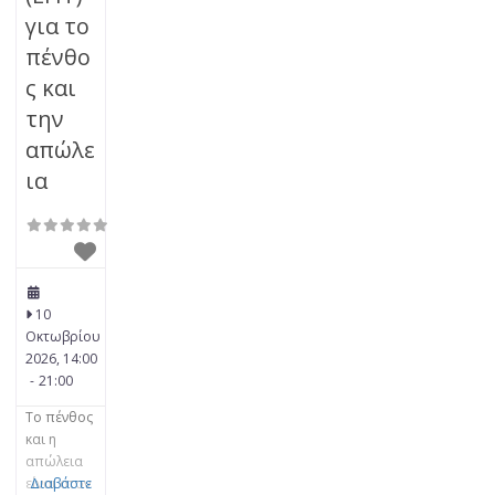
για το
πένθο
ς και
την
απώλε
ια
10
Οκτωβρίου
2026, 14:00
-
21:00
Το πένθος
και η
απώλεια
είναι στον
Διαβάστε