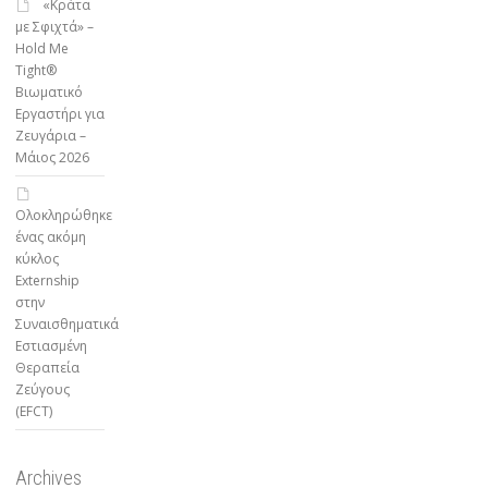
«Κράτα
με Σφιχτά» –
Hold Me
Tight®
Βιωματικό
Εργαστήρι για
Ζευγάρια –
Μάιος 2026
Ολοκληρώθηκε
ένας ακόμη
κύκλος
Externship
στην
Συναισθηματικά
Εστιασμένη
Θεραπεία
Ζεύγους
(EFCT)
Archives