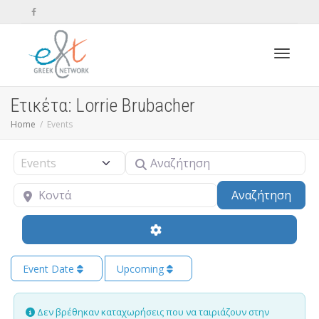
Toggle n
Ετικέτα: Lorrie Brubacher
Home
Events
Αναζήτηση
Select search type
Κοντά
Sear
Αναζήτηση
Event Date
Upcoming
Δεν βρέθηκαν καταχωρήσεις που να ταιριάζουν στην