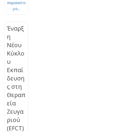
πυρήνα
περισσότε
της
ρα...
Θεωρίας
του
Δεσμού.
Έναρξ
Το πένθος
η
είναι μια
Νέου
φυσική,
οργανική
Κύκλο
διεργασία
υ
εξέλιξης
και
Εκπαί
προσαρμο
δευση
γής, η
ς στη
οποία
μπορεί να
Θεραπ
μπλοκαρισ
εία
τεί. Τα
βιώματα
Ζευγα
της
ριού
απώλειας
(EFCT)
μπορούν