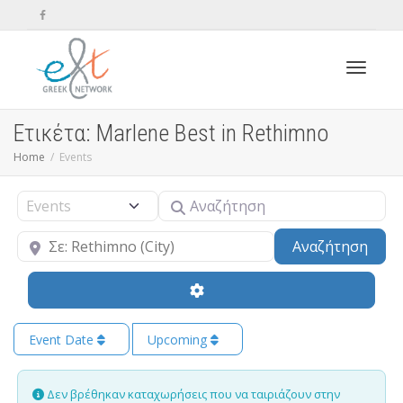
Toggle n
Ετικέτα: Marlene Best in Rethimno
Home
Events
Αναζήτηση
Select search type
Κοντά
Sear
Αναζήτηση
Event Date
Upcoming
Δεν βρέθηκαν καταχωρήσεις που να ταιριάζουν στην