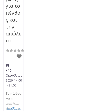
για το
πένθο
ς και
την
απώλε
ια
10
Οκτωβρίου
2026, 14:00
-
21:00
Το πένθος
και η
απώλεια
είναι στον
Διαβάστε