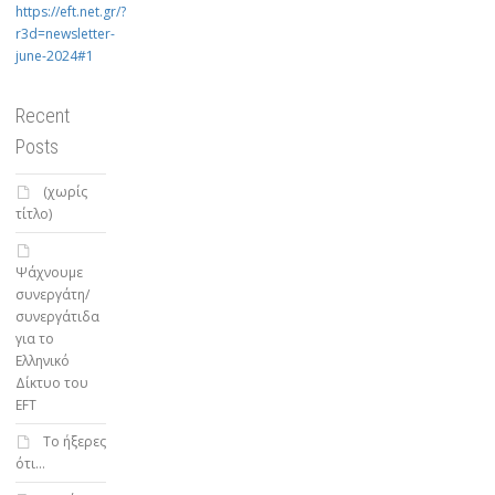
https://eft.net.gr/?
r3d=newsletter-
june-2024#1
Recent
Posts
(χωρίς
τίτλο)
Ψάχνουμε
συνεργάτη/
συνεργάτιδα
για το
Ελληνικό
Δίκτυο του
EFT
To ήξερες
ότι…