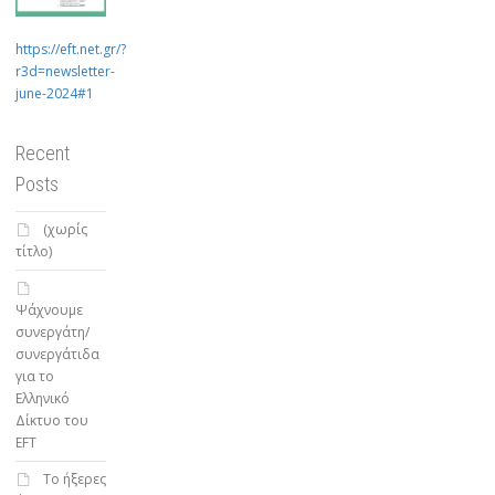
https://eft.net.gr/?
r3d=newsletter-
june-2024#1
Recent
Posts
(χωρίς
τίτλο)
Ψάχνουμε
συνεργάτη/
συνεργάτιδα
για το
Ελληνικό
Δίκτυο του
EFT
To ήξερες