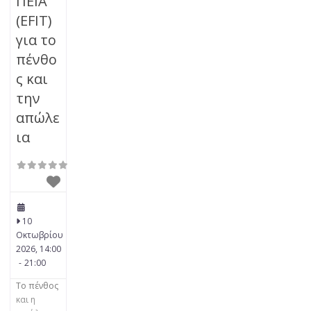
ΠΕΙΑ
(EFIT)
για το
πένθο
ς και
την
απώλε
ια
10
Οκτωβρίου
2026, 14:00
-
21:00
Το πένθος
και η