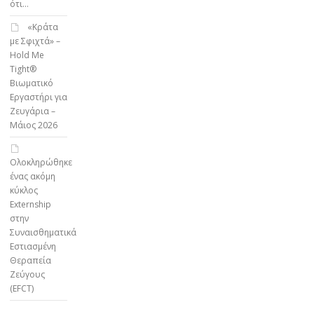
ότι…
«Κράτα
με Σφιχτά» –
Hold Me
Tight®
Βιωματικό
Εργαστήρι για
Ζευγάρια –
Μάιος 2026
Ολοκληρώθηκε
ένας ακόμη
κύκλος
Externship
στην
Συναισθηματικά
Εστιασμένη
Θεραπεία
Ζεύγους
(EFCT)