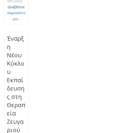
απώλεια
είναι στον
Διαβάστε
πυρήνα
περισσότε
της
ρα...
Θεωρίας
του
Δεσμού.
Έναρξ
Το πένθος
η
είναι μια
Νέου
φυσική,
οργανική
Κύκλο
διεργασία
υ
εξέλιξης
και
Εκπαί
προσαρμο
δευση
γής, η
ς στη
οποία
μπορεί να
Θεραπ
μπλοκαρισ
εία
τεί. Τα
βιώματα
Ζευγα
της
ριού
απώλειας