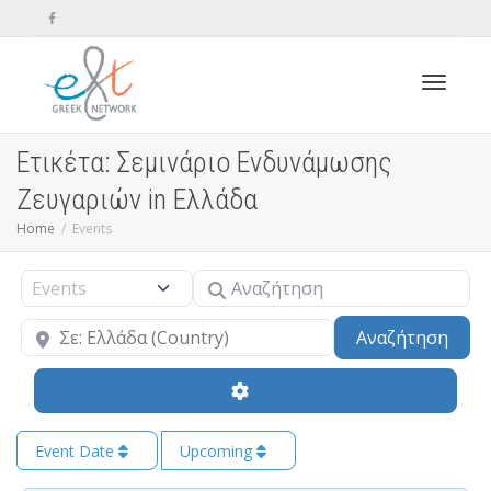
Toggle n
Ετικέτα: Σεμινάριο Ενδυνάμωσης
Ζευγαριών in Ελλάδα
Home
Events
Αναζήτηση
Select search type
Κοντά
Sear
Αναζήτηση
Event Date
Upcoming