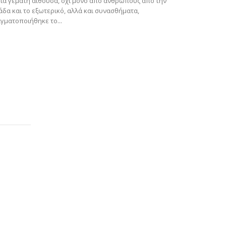
μια γεμάτη αίθουσα, όχι μόνο από ανθρώπους από την
άδα και το εξωτερικό, αλλά και συνασθήματα,
γματοποιήθηκε το...