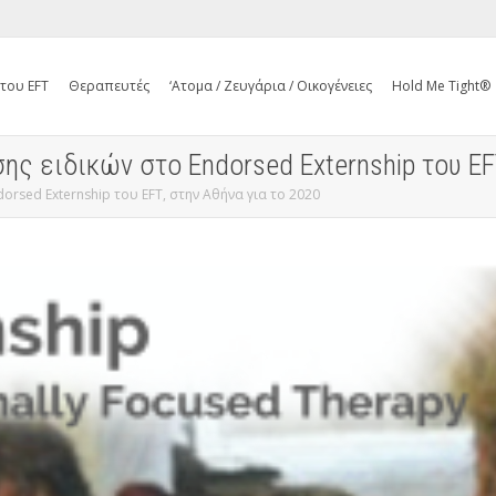
 του EFT
Θεραπευτές
‘Ατομα / Ζευγάρια / Οικογένειες
Hold Me Tight®
ς ειδικών στο Endorsed Externship του EFT
orsed Externship του EFT, στην Αθήνα για το 2020