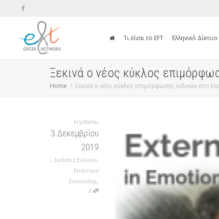
Τι είναι το EFT
Ελληνικό Δίκτυο
Ξεκινά ο νέος κύκλος επιμόρφωση
Home
Ξεκινά ο νέος κύκλος επιμόρφωσης ειδικών στο End
,
krystallia
3 Δεκεμβρίου
2019
,
Δράσεις Ειδικών
,
Endorsed
,
Externship
0