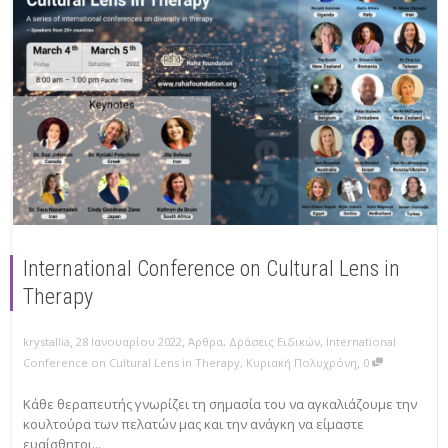
International Conference on Cultural Lens in
Therapy
,
,
krystallia
28 Ιανουαρίου 2022
Άρθρα
,
Δράσεις Ειδικών
,
International
,
Conference on Cultural Lens in Therapy
,
Κυριακή Πολυχρόνη
0
Κάθε θεραπευτής γνωρίζει τη σημασία του να αγκαλιάζουμε την
κουλτούρα των πελατών μας και την ανάγκη να είμαστε
ευαίσθητοι...