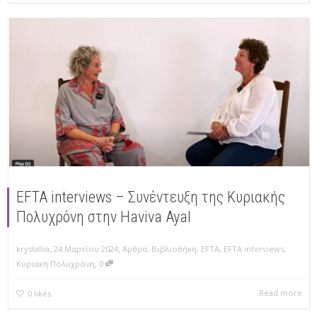
EFTA interviews – Συνέντευξη της Κυριακής
Πολυχρόνη στην Haviva Ayal
,
,
krystallia
24 Μαρτίου 2024
Άρθρα
,
Βιβλιοθήκη
,
EFTA
,
EFTA interviews
,
,
Κυριακή Πολυχρόνη
0
Read more
0
likes