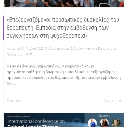
«Eπεξεργαζόμενοι προσωπικές δυσκολίες του
θεραπευτή: Εμπόδια στην εμβάθυνση των
συγκινήσεων στη ψυχοθεραπεία»
,
,
krystallia
31 Μαΐου 2023
Άρθρα
,
Δράσεις Ειδικών
,
Marlene Best
,
Κυριακή
,
Πολυχρόνη
0
Μέσα σε ένα ενδυναμωτικό και συνεργατικό κλίμα
πραγματοποιήθηκε η βιωματική εκπαίδευση «Eπεξεργαζόμενοι
προσωπικές δυσκολίες του θεραπευτή: Εμπόδια στην εμβάθυνση
των...
Read more
0
likes