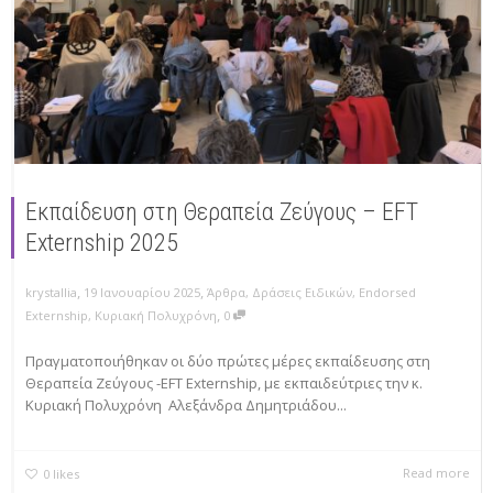
Εκπαίδευση στη Θεραπεία Ζεύγους – EFT
Externship 2025
,
,
krystallia
19 Ιανουαρίου 2025
Άρθρα
,
Δράσεις Ειδικών
,
Endorsed
,
Externship
,
Κυριακή Πολυχρόνη
0
Πραγματοποιήθηκαν οι δύο πρώτες μέρες εκπαίδευσης στη
Θεραπεία Ζεύγους -EFT Externship, με εκπαιδεύτριες την κ.
Κυριακή Πολυχρόνη Αλεξάνδρα Δημητριάδου...
Read more
0
likes