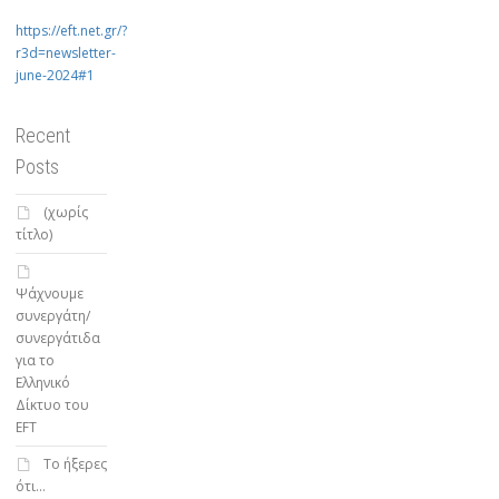
https://eft.net.gr/?
r3d=newsletter-
june-2024#1
Recent
Posts
(χωρίς
τίτλο)
Ψάχνουμε
συνεργάτη/
συνεργάτιδα
για το
Ελληνικό
Δίκτυο του
EFT
To ήξερες
ότι…