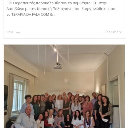
35 Θεραπευτές παρακολούθησαν το σεμινάριο EFIT στην
Λισαβώνα με την Κυριακή Πολυχρόνη που διοργανώθηκε απο
το TERAPIA DA FALA COM &...
Read more
0
likes