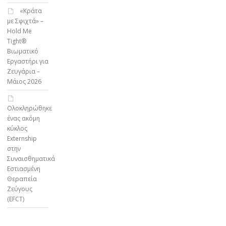
«Κράτα
με Σφιχτά» –
Hold Me
Tight®
Βιωματικό
Εργαστήρι για
Ζευγάρια –
Μάιος 2026
Ολοκληρώθηκε
ένας ακόμη
κύκλος
Externship
στην
Συναισθηματικά
Εστιασμένη
Θεραπεία
Ζεύγους
(EFCT)