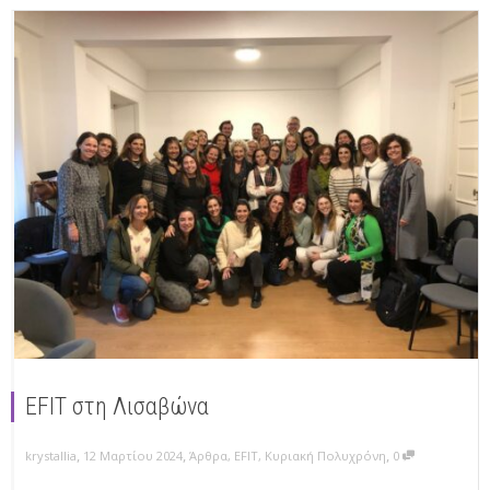
EFIT στη Λισαβώνα
,
,
,
krystallia
12 Μαρτίου 2024
Άρθρα
,
EFIT
,
Κυριακή Πολυχρόνη
0