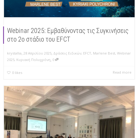
Webinar 2025: Εμβαθύνοντας τις Συγκινήσεις
στο 2ο στάδιο του EFCT
,
,
krystallia
28 Απριλίου 2025
Δράσεις Ειδικών
,
EFCT
,
Marlene Best
,
Webinar
,
2025
,
Κυριακή Πολυχρόνη
0
Read more
0
likes