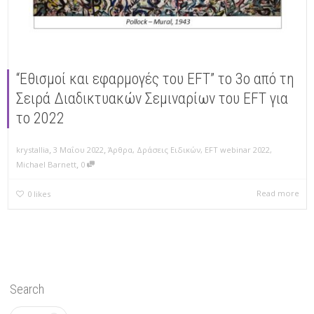
“Εθισμοί και εφαρμογές του EFT” το 3ο από τη
Σειρά Διαδικτυακών Σεμιναρίων του EFT για
το 2022
,
,
krystallia
3 Μαΐου 2022
Άρθρα
,
Δράσεις Ειδικών
,
EFT webinar 2022
,
,
Michael Barnett
0
Read more
0
likes
Search