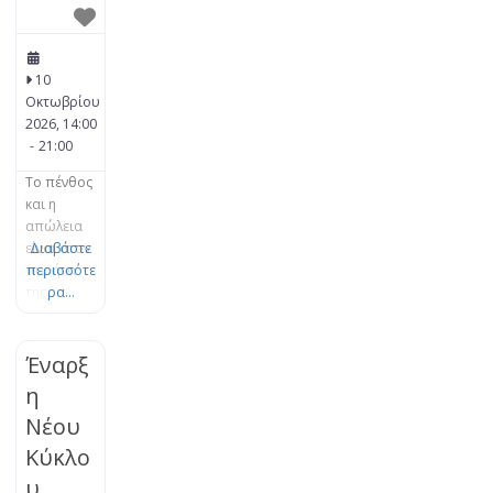
10
Οκτωβρίου
2026, 14:00
-
21:00
Το πένθος
και η
απώλεια
είναι στον
Διαβάστε
πυρήνα
περισσότε
της
ρα...
Θεωρίας
του
Δεσμού.
Έναρξ
Το πένθος
η
είναι μια
Νέου
φυσική,
οργανική
Κύκλο
διεργασία
υ
εξέλιξης