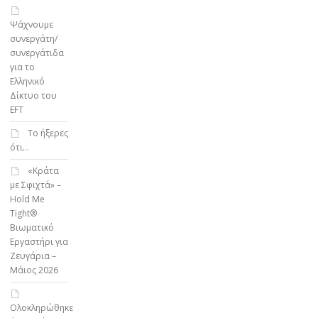
Ψάχνουμε
συνεργάτη/
συνεργάτιδα
για το
Ελληνικό
Δίκτυο του
EFT
To ήξερες
ότι…
«Κράτα
με Σφιχτά» –
Hold Me
Tight®
Βιωματικό
Εργαστήρι για
Ζευγάρια –
Μάιος 2026
Ολοκληρώθηκε