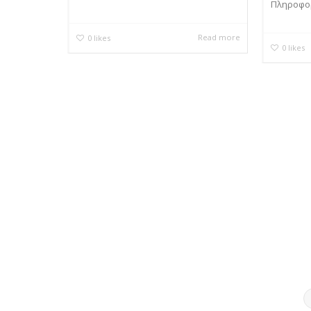
Πληροφορί
Read more
0
likes
0
likes