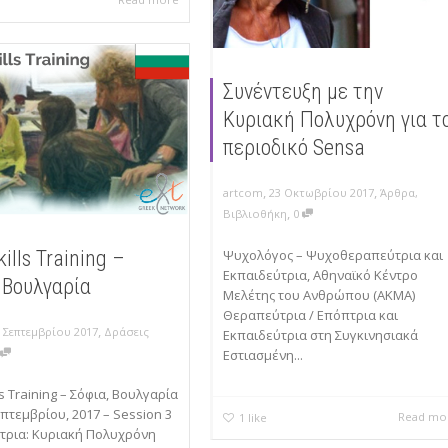
Συνέντευξη με την
Κυριακή Πολυχρόνη για τ
περιοδικό Sensa
,
,
artcom
23 Οκτωβρίου 2017
Άρθρα
,
,
Βιβλιοθήκη
0
kills Training –
Ψυχολόγος – Ψυχοθεραπεύτρια και
Εκπαιδεύτρια, Αθηναϊκό Κέντρο
 Βουλγαρία
Μελέτης του Ανθρώπου (ΑΚΜΑ)
Θεραπεύτρια / Επόπτρια και
,
6 Σεπτεμβρίου 2017
Δράσεις
Εκπαιδεύτρια στη Συγκινησιακά
0
Εστιασμένη...
ls Training – Σόφια, Βουλγαρία
επτεμβρίου, 2017 – Session 3
Read mo
1
like
τρια: Κυριακή Πολυχρόνη