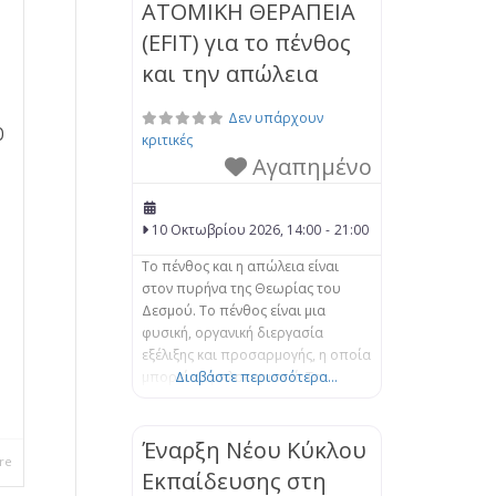
ΑΤΟΜΙΚΗ ΘΕΡΑΠΕΙΑ
(EFIT) για το πένθος
και την απώλεια
Δεν υπάρχουν
ο
κριτικές
Αγαπημένο
10 Οκτωβρίου 2026, 14:00
-
21:00
Το πένθος και η απώλεια είναι
στον πυρήνα της Θεωρίας του
Δεσμού. Το πένθος είναι μια
φυσική, οργανική διεργασία
εξέλιξης και προσαρμογής, η οποία
μπορεί να μπλοκαριστεί. Τα
Διαβάστε περισσότερα...
βιώματα της απώλειας μπορούν να
αποσταθεροποιήσουν το άτομο,
αφήνοντάς το αποσυνδεδεμένο
Έναρξη Νέου Κύκλου
re
από τον εαυτό του και τους
Εκπαίδευσης στη
άλλους, καθώς και συναισθηματικά