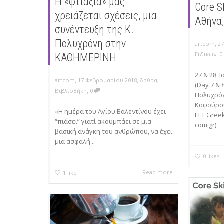
Η «φτιαξιά» μας
Core S
χρειάζεται σχέσεις, μια
Αθήνα
συνέντευξη της Κ.
Πολυχρόνη στην
,
artcom
2
,
Ειδικών
ΚΑΘΗΜΕΡΙΝΗ
27 & 28 Ι
,
,
artcom
17 Φεβρουαρίου 2018
Άρθρα
,
(Day 7 & 
,
Βιβλιοθήκη
0
Πολυχρό
Καφούρο
«Η ημέρα του Αγίου Βαλεντίνου έχει
EFT Greek
“πιάσει” γιατί ακουμπάει σε μια
com.gr)
βασική ανάγκη του ανθρώπου, να έχει
μια ασφαλή...
0
likes
Read more
1
like