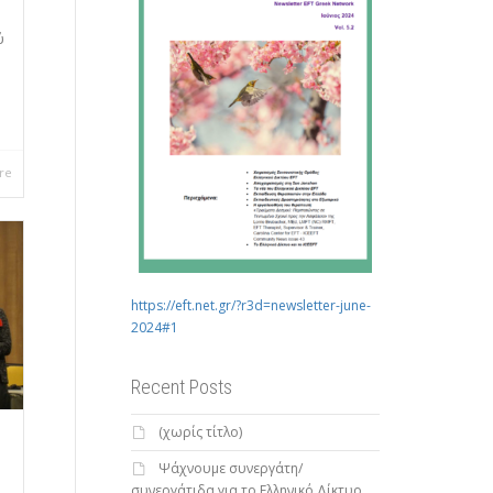
ύ
re
https://eft.net.gr/?r3d=newsletter-june-
2024#1
Recent Posts
(χωρίς τίτλο)
Ψάχνουμε συνεργάτη/
συνεργάτιδα για το Ελληνικό Δίκτυο