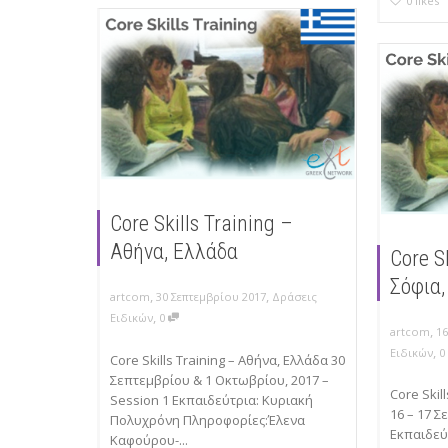
0
likes
Core Skills Training –
Αθήνα, Ελλάδα
Core S
Σόφια,
,
,
artcom
30 Σεπτεμβρίου 2017
Δράσεις
,
Ειδικών
0
,
artcom
1
,
Ειδικών
Core Skills Training – Αθήνα, Ελλάδα 30
Σεπτεμβρίου & 1 Οκτωβρίου, 2017 –
Core Skil
Session 1 Εκπαιδεύτρια: Κυριακή
16 – 17 Σ
Πολυχρόνη Πληροφορίες:Έλενα
Εκπαιδεύ
Καφούρου-...