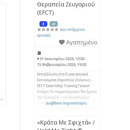
Θεραπεία Ζευγαριού
εγκλωβισμένο. Σε αυτό το
μονοήμερο σεμινάριο εξετάζεται ο
(EFCT)
τρόπος με τον
Δεν υπάρχουν
κριτικές
Αγαπημένο
31 Ιανουαρίου 2026, 10:00
-
.
15 Φεβρουαρίου 2026, 19:00
Εκπαίδευση στη Συγκινησιακά
Εστιασμένη Θεραπεία Ζεύγους –
EFCT Externship Training Γενικοί
Στόχοι Οι συμμετέχοντες θα έχουν
την ευκαιρία: • να αποκτήσουν
re
σαφή κατανόηση των βασικών
Διαβάστε περισσότερα...
Συστημικών εννοιών και των
παρεμβάσεων της Βιωματικής-
Προσωποκεντρικής Προσέγγισης
«Κράτα Με Σφιχτά» /
της Συγκινησιακά Εστιασμένης