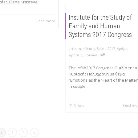
ες: Elena Krasteva...
Institute for the Study of
Read more
Family and Human
Systems 2017 Congress
,
,
artcom
4 Σεπτεμβρίου 2017
Άρθρα
,
,
Δράσεις Ειδικών
0
The iefsh2017 Congress Ομιλία της κ
Κυριακής Πολυχρόνη με θέμα
“Emotions as the ‘Heart of the Matter’
in couple...
Read mo
0
likes
1
2
3
»