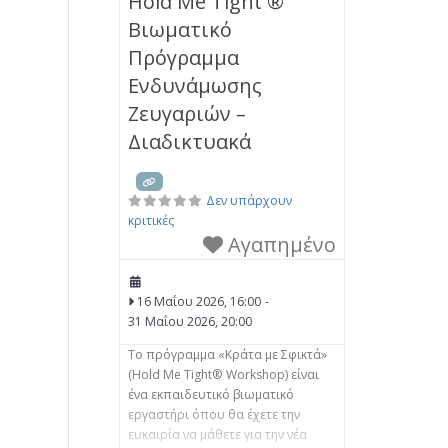
Hold Me Tight ®
Θεραπείας για ζευγάρια– EFCT. • να
Βιωματικό
μπορούν να αντιλαμβάνονται τη
δυσφορία στο ζευγάρι με βάση τη
Πρόγραμμα
Θεωρία του Δεσμού και να
Ενδυνάμωσης
βοηθούν τους συντρόφους
Ζευγαριών –
Διαδικτυακά
Δεν υπάρχουν
κριτικές
Αγαπημένο
16 Μαΐου 2026, 16:00
-
31 Μαΐου 2026, 20:00
Το πρόγραμμα «Κράτα με Σφικτά»
(Hold Me Tight® Workshop) είναι
ένα εκπαιδευτικό βιωματικό
εργαστήρι όπου θα έχετε την
ευκαιρία να μάθετε για την νέα