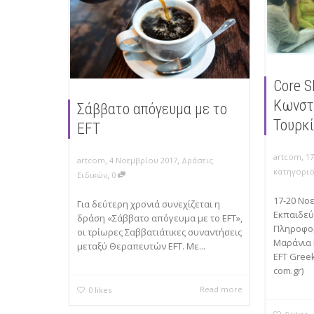
Core S
Κωνστ
Σάββατο απόγευμα με το
Τουρκ
EFT
,
artcom
1
,
,
artcom
4 Νοεμβρίου 2017
Δράσεις
κατηγορι
,
Ειδικών
0
17-20 Νοε
Για δεύτερη χρονιά συνεχίζεται η
Εκπαιδεύ
δράση «Σάββατο απόγευμα με το EFT»,
Πληροφορ
οι τρίωρες Σαββατιάτικες συναντήσεις
Μαράνια 
μεταξύ Θεραπευτών EFT. Με...
EFT Greek
com.gr)
Read more
0
likes