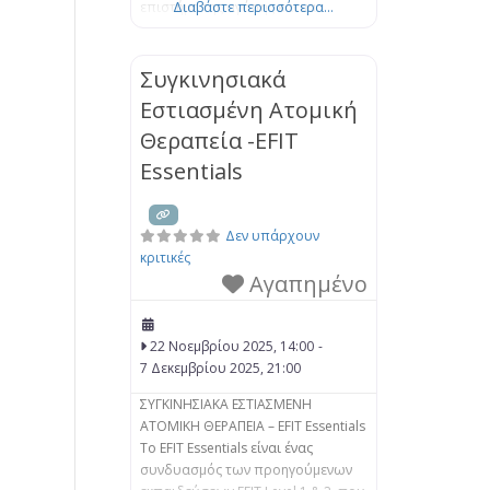
επιστήμη της αγάπης και να
Διαβάστε περισσότερα...
αποκτήσετε νέους τρόπους
επικοινωνίας και κατανόησης για
μια ουσιαστική σύνδεση με τον/ την
Συγκινησιακά
σύντροφό σας. Στο EFT, βοηθάμε
Εστιασμένη Ατομική
τα ζευγάρια να μάθουν πώς να
Θεραπεία -EFIT
αντιμετωπίζουν μαζί τα
συναισθήματά τους, να
Essentials
προσεγγίζουν
Δεν υπάρχουν
κριτικές
Αγαπημένο
22 Νοεμβρίου 2025, 14:00
-
7 Δεκεμβρίου 2025, 21:00
ΣΥΓΚΙΝΗΣΙΑΚΑ ΕΣΤΙΑΣΜΕΝΗ
ΑΤΟΜΙΚΗ ΘΕΡΑΠΕΙΑ – EFIT Essentials
Το EFIT Essentials είναι ένας
συνδυασμός των προηγούμενων