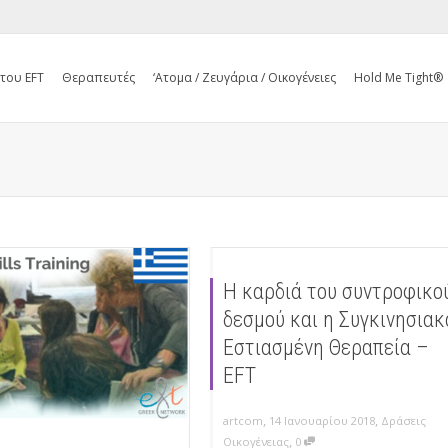
 του EFT
Θεραπευτές
‘Ατομα / Ζευγάρια / Οικογένειες
Hold Me Tight®
Η καρδιά του συντροφικο
δεσμού και η Συγκινησιακ
Εστιασμένη Θεραπεία –
EFT
,
,
artcom
14 Ιανουαρίου 2018
Δράσεις
,
Οικογένειας
0