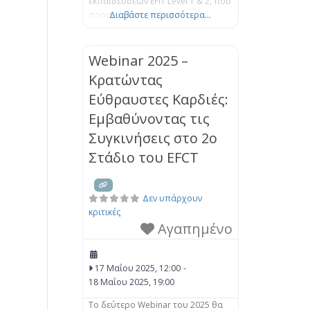
εκπαιδεύσεων EFIT Level 1 & 2, που
προσφέρεται ως μια
Διαβάστε περισσότερα...
ολοκληρωμένη εντατική
εκπαίδευση. Η εκπαίδευση είναι
έτσι δομημένη ούτως ώστε να
Webinar 2025 –
προσφέρει μια στέρεα βάση και
Κρατώντας
μια βαθύτερη κατανόηση του
Εύθραυστες Καρδιές:
μοντέλου EFIT, όπως αυτό
πλαισιώνεται από την επιστήμη
Εμβαθύνοντας τις
του Δεσμού. Μέσα από μια μίξη
Συγκινήσεις στο 2ο
θεωρητικής
Στάδιο του EFCT
Δεν υπάρχουν
κριτικές
Αγαπημένο
17 Μαΐου 2025, 12:00
-
18 Μαΐου 2025, 19:00
Το δεύτερο Webinar του 2025 θα