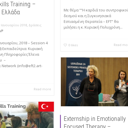
kills Training –
Με θέμα ““Η καρδιά του συντροφικο
, Ελλάδα
δεσμού και η Συγκινησιακά
Εστιασμένη Θεραπεία – EFT” θα
,
7 Ιανουαρίου 2018
Δράσεις
μιλήσει η κ. Κυριακή Πολυχρόνη...
0
ανουαρίου, 2018 – Session 4
Read mo
0
likes
8) Εκπαιδεύτρια: Κυριακή
νη Πληροφορίες:Έλενα
υ –
 Network (info@eft2.art-
Read more
Externship in Emotionally
Focused Therapy –