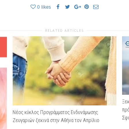
0
likes
RELATED ARTICLES
Ξεκ
πρό
Νέος κύκλος Προγράμματος Ενδυνάμωσης
Σφι
Ζευγαριών ξεκινά στην Αθήνα τον Απρίλιο