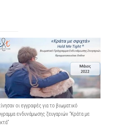
ίνησαν οι εγγραφές για το βιωματικό
Εκπαίδευση 
γραμμα ενδυνάμωσης ζευγαριών “Κράτα με
Externship 2
κτά”
Πραγματοποιήθ