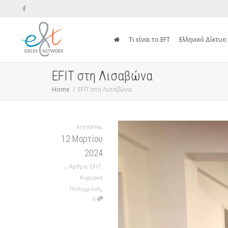
Τι είναι το EFT
Ελληνικό Δίκτυο
EFIT στη Λισαβώνα
Home
EFIT στη Λισαβώνα
,
krystallia
12 Μαρτίου
2024
,
Άρθρα
,
EFIT
,
Κυριακή
,
Πολυχρόνη
0