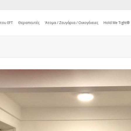
 του EFT
Θεραπευτές
‘Ατομα / Ζευγάρια / Οικογένειες
Hold Me Tight®