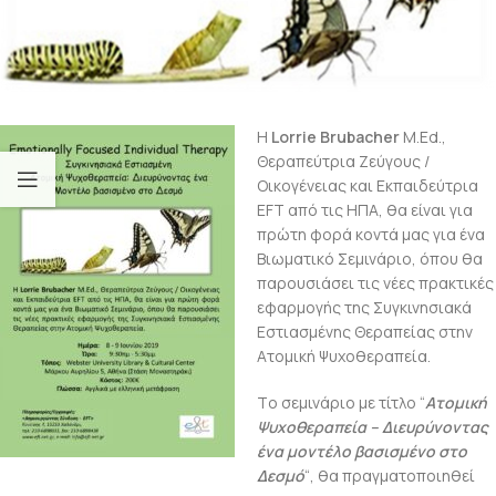
H
L
orrie
Brubacher
M.Ed.,
Θεραπεύτρια Ζεύγους /
Οικογένειας και Εκπαιδεύτρια
EFT από τις ΗΠΑ, θα είναι για
πρώτη φορά κοντά μας για ένα
Βιωματικό Σεμινάριο, όπου θα
παρουσιάσει τις νέες πρακτικές
εφαρμογής της Συγκινησιακά
Εστιασμένης Θεραπείας στην
Ατομική Ψυχοθεραπεία.
Tο σεμινάριο με τίτλο “
Ατομική
Ψυχοθεραπεία – Διευρύνοντας
ένα μοντέλο βασισμένο στο
Δεσμό
“, θα πραγματοποιηθεί