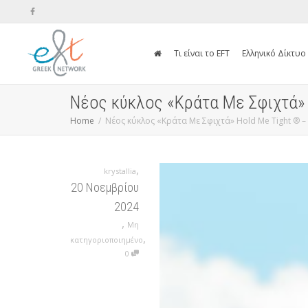
Τι είναι το EFT
Ελληνικό Δίκτυο
Νέος κύκλος «Κράτα Με Σφιχτά»
Home
Νέος κύκλος «Κράτα Με Σφιχτά» Hold Me Tight ®
,
krystallia
20 Νοεμβρίου
2024
,
Μη
,
κατηγοριοποιημένο
0