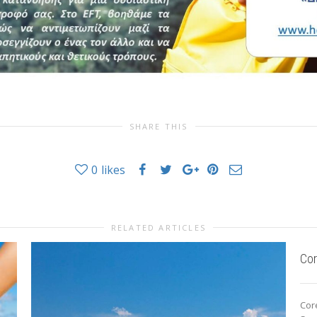
SHARE THIS
0
likes
RELATED ARTICLES
Cor
Core