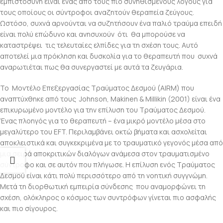
εμπιστοσύνη είναι ένας από τους πιο συνηθισμένους λόγους για
τους οποίους οι σύντροφοι αναζητούν θεραπεία ζεύγους.
Ωστόσο, συχνά αρνούνται να συζητήσουν ένα παλιό τραύμα επειδή
είναι πολύ επώδυνο και ανησυχούν ότι θα μπορούσε να
καταστρέψει τις τελευταίες ελπίδες για τη σχέση τους. Αυτό
αποτελεί μια πρόκληση και δυσκολία για το θεραπευτή που συχνά
αναρωτιέται πως θα συνεργαστεί με αυτά τα ζευγάρια.
Το Μοντέλο Επεξεργασίας Τραύματος Δεσμού (AIRM) που
αναπτύχθηκε από τους Johnson, Makinen & Millikin (2001) είναι ένα
επικυρωμένο μοντέλο για την επίλυση του Τραύματος Δεσμού.
Ένας πλοηγός για το θεραπευτή – ένα μικρό μοντέλο μέσα στο
μεγαλύτερο του EFT. Περιλαμβάνει οκτώ βήματα και ασχολείται
αποκλειστικά και συγκεκριμένα με το τραυματικό γεγονός μέσα από
μια σειρά αποκριτικών διαλόγων ανάμεσα στον τραυματισμένο
σύντροφο και σε αυτόν που πλήγωσε. Η επίλυση ενός Τραύματος
Δεσμού είναι κάτι πολύ περισσότερο από τη νοητική συγγνώμη.
Μετά τη διορθωτική εμπειρία σύνδεσης που αναμορφώνει τη
σχέση, ολόκληρος ο κόσμος των συντρόφων γίνεται πιο ασφαλής
και πιο σίγουρος.