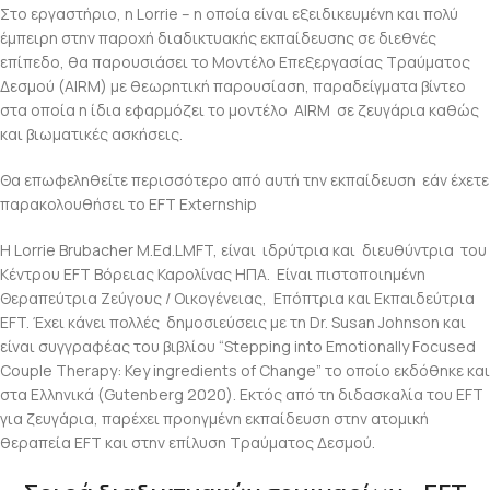
Στο εργαστήριο, η Lorrie – η οποία είναι εξειδικευμένη και πολύ
έμπειρη στην παροχή διαδικτυακής εκπαίδευσης σε διεθνές
επίπεδο, θα παρουσιάσει το Μοντέλο Επεξεργασίας Τραύματος
Δεσμού (AIRM) με θεωρητική παρουσίαση, παραδείγματα βίντεο
στα οποία η ίδια εφαρμόζει το μοντέλο AIRM σε ζευγάρια καθώς
και βιωματικές ασκήσεις.
Θα επωφεληθείτε περισσότερο από αυτή την εκπαίδευση εάν έχετε
παρακολουθήσει το EFT Externship
H Lorrie Brubacher M.Ed.LMFT, είναι ιδρύτρια και διευθύντρια του
Κέντρου EFT Βόρειας Καρολίνας ΗΠΑ. Είναι πιστοποιημένη
Θεραπεύτρια Ζεύγους / Οικογένειας, Επόπτρια και Εκπαιδεύτρια
EFT. Έχει κάνει πολλές δημοσιεύσεις με τη Dr. Susan Johnson και
είναι συγγραφέας του βιβλίου “Stepping into Emotionally Focused
Couple Therapy: Key ingredients of Change” το οποίο εκδόθηκε και
στα Ελληνικά (Gutenberg 2020). Εκτός από τη διδασκαλία του EFT
για ζευγάρια, παρέχει προηγμένη εκπαίδευση στην ατομική
θεραπεία EFT και στην επίλυση Τραύματος Δεσμού.