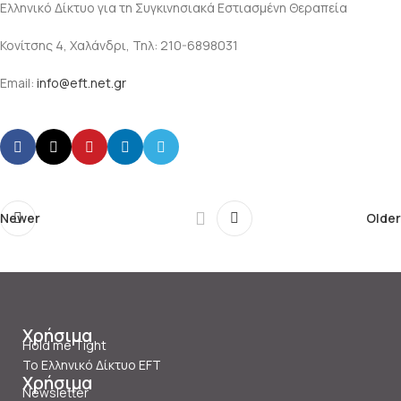
Ελληνικό Δίκτυο για τη Συγκινησιακά Εστιασμένη Θεραπεία
Κονίτσης 4, Χαλάνδρι, Τηλ: 210-6898031
Εmail:
info@eft.net.gr
Newer
Older
Χρήσιμα
Hold me Tight
Το Ελληνικό Δίκτυο EFT
Χρήσιμα
Newsletter