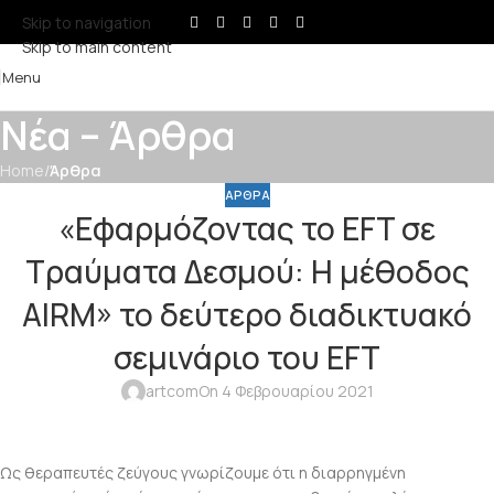
Skip to navigation
Skip to main content
Menu
Νέα – Άρθρα
Home
/
Άρθρα
ΆΡΘΡΑ
«Εφαρμόζοντας το EFT σε
Τραύματα Δεσμού: Η μέθοδος
AIRM» το δεύτερο διαδικτυακό
σεμινάριο του EFT
artcom
On 4 Φεβρουαρίου 2021
Ως θεραπευτές ζεύγους γνωρίζουμε ότι η διαρρηγμένη